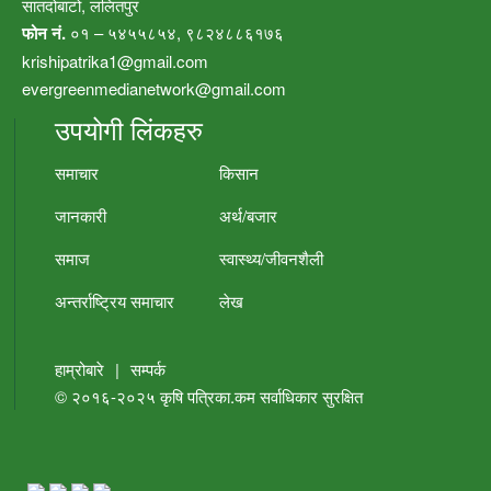
सातदोबाटो, ललितपुर
फोन नं.
०१ – ५४५५८५४, ९८२४८८६१७६
krishipatrika1@gmail.com
evergreenmedianetwork@gmail.com
उपयोगी लिंकहरु
समाचार
किसान
जानकारी
अर्थ/बजार
समाज
स्वास्थ्य/जीवनशैली
अन्तर्राष्ट्रिय समाचार
लेख
हाम्रोबारे
|
सम्पर्क
© २०१६-२०२५
कृषि पत्रिका.कम
सर्वाधिकार सुरक्षित