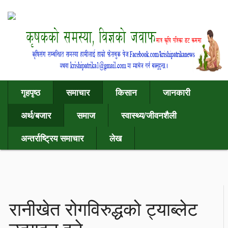
गृहपृष्ठ
समाचार
किसान
जानकारी
अर्थ/बजार
समाज
स्वास्थ्य/जीवनशैली
अन्तर्राष्ट्रिय समाचार
लेख
रानीखेत रोगविरुद्धको ट्याब्लेट
उत्पादन हुने