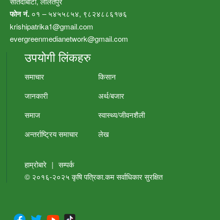
सातदोबाटो, ललितपुर
फोन नं.
०१ – ५४५५८५४, ९८२४८८६१७६
krishipatrika1@gmail.com
evergreenmedianetwork@gmail.com
उपयोगी लिंकहरु
समाचार
किसान
जानकारी
अर्थ/बजार
समाज
स्वास्थ्य/जीवनशैली
अन्तर्राष्ट्रिय समाचार
लेख
हाम्रोबारे
|
सम्पर्क
© २०१६-२०२५
कृषि पत्रिका.कम
सर्वाधिकार सुरक्षित