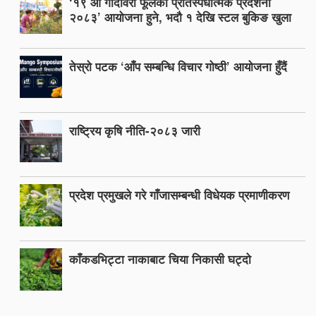
‘१९ औँ गोदावरी फूलको प्रतिस्पर्धात्मक प्रदर्शनी
२०८३’ आयोजना हुने, भदौ १ देखि स्टल बुकिङ खुला
तेस्रो पटक ‘आँप सम्बन्धि विचार गोष्ठी’ आयोजना हुँदैं
राष्ट्रिय कृषि नीति-२०८३ जारी
प्रदेश प्रमुखले गरे गाँजासम्बन्धी विधेयक प्रमाणीकरण
काँकडभिट्टा नाकाबाट चिया निकासी घट्दो