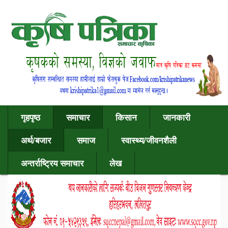
गृहपृष्ठ
समाचार
किसान
जानकारी
अर्थ/बजार
समाज
स्वास्थ्य/जीवनशैली
अन्तर्राष्ट्रिय समाचार
लेख