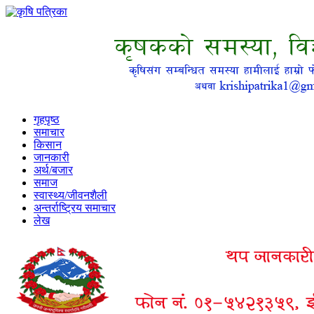
गृहपृष्ठ
समाचार
किसान
जानकारी
अर्थ/बजार
समाज
स्वास्थ्य/जीवनशैली
अन्तर्राष्ट्रिय समाचार
लेख