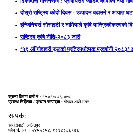
ढिकीदेखि मेसिनसम्म : प्रविधिसँग जोडिँदै कोदोको नयाँ भवि
दोस्रो राष्ट्रिय कोदो दिवस : उत्पादन बढाउने र आयात घटाउ
इन्जिनियर्स सोसाइटी र नामियाले कृषि यान्त्रिकीकरणको दिग
राष्ट्रिय कृषि नीति-२०८३ जारी
‘१९ औँ गोदावरी फूलको प्रतिस्पर्धात्मक प्रदर्शनी २०८३’
सूचना विभाग दर्ता नं.:
१५०६/०७६-०७७
प्रबन्ध निर्देशक / प्रधान सम्पादक :
गोपाल आले मगर
सम्पर्क:
सातदोबाटो, ललितपुर
फोन नं.
०१ – ५४५५८५४, ९८२४८८६१७६