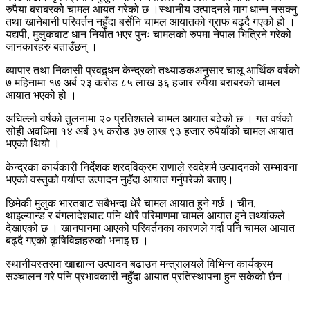
रुपैया बराबरको चामल आयत गरेको छ ।स्थानीय उत्पादनले माग धान्न नसक्नु
तथा खानेबानी परिवर्तन नहुँदा बर्सेनि चामल आयातको ग्राफ बढ्दै गएको हो ।
यद्यपी, मुलुकबाट धान निर्यात भएर पुनः चामलको रुपमा नेपाल भित्रिने गरेको
जानकारहरु बताउँछन् ।
व्यापार तथा निकासी प्रवद्र्धन केन्द्रको तथ्याङकअनुसार चालू आर्थिक वर्षको
७ महिनामा १७ अर्ब २३ करोड ८५ लाख ३६ हजार रुपैया बराबरको चामल
आयात भएको हो ।
अघिल्लो वर्षको तुलनामा २० प्रतिशतले चामल आयात बढेको छ । गत वर्षको
सोही अवधिमा १४ अर्ब ३५ करोड ३७ लाख ९३ हजार रुपैयाँको चामल आयात
भएको थियो ।
केन्द्रका कार्यकारी निर्देशक शरदविक्रम राणाले स्वदेशमै उत्पादनको सम्भावना
भएको वस्तुको पर्याप्त उत्पादन नुहँदा आयात गर्नुपरेको बताए।
छिमेकी मुलुक भारतबाट सबैभन्दा धेरै चामल आयात हुने गर्छ । चीन,
थाइल्यान्ड र बंगलादेशबाट पनि थोरै परिमाणमा चामल आयात हुने तथ्यांकले
देखाएको छ । खानपानमा आएको परिवर्तनका कारणले गर्दा पनि चामल आयात
बढ्दै गएको कृषिविज्ञहरुको भनाइ छ ।
स्थानीयस्तरमा खाद्यान्न उत्पादन बढाउन मन्त्रालयले विभिन्न कार्यक्रम
सञ्चालन गरे पनि प्रभावकारी नहुँदा आयात प्रतिस्थापना हुन सकेको छैन ।