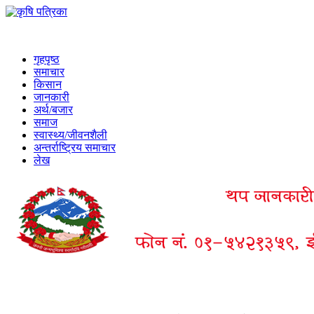
गृहपृष्ठ
समाचार
किसान
जानकारी
अर्थ/बजार
समाज
स्वास्थ्य/जीवनशैली
अन्तर्राष्ट्रिय समाचार
लेख