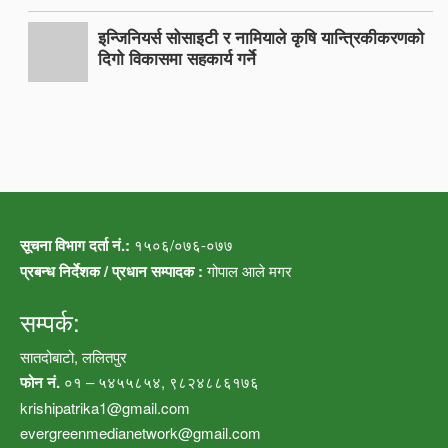
इन्जिनियर्स सोसाइटी र नामियाले कृषि यान्त्रिकीकरणको
दिगो विकासमा सहकार्य गर्ने
सूचना विभाग दर्ता नं.:
१५०६/०७६-०७७
प्रबन्ध निर्देशक / प्रधान सम्पादक :
गोपाल आले मगर
सम्पर्क:
सातदोबाटो, ललितपुर
फोन नं.
०१ – ५४५५८५४, ९८२४८८६१७६
krishipatrika1@gmail.com
evergreenmedianetwork@gmail.com