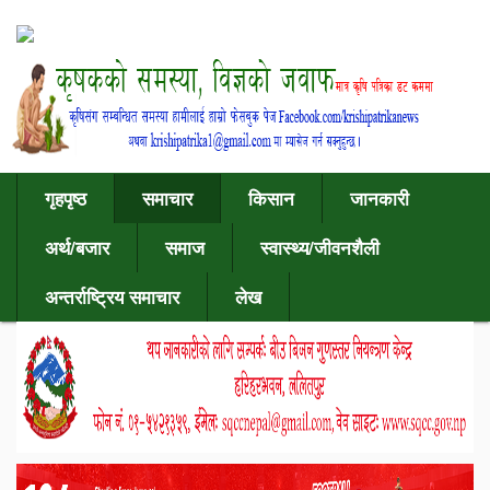
गृहपृष्ठ
समाचार
किसान
जानकारी
अर्थ/बजार
समाज
स्वास्थ्य/जीवनशैली
अन्तर्राष्ट्रिय समाचार
लेख