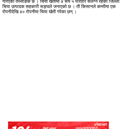
गरिएको तथ्याङक छ । चिया खेतीमा ४ सय ५ परिवार संलग्न रहेको जिल्ला
चिया उत्पादक सहकारी सङ्घले जनाएको छ । ती किसानले कम्तीमा एक
रोपनीदेखि ४० रोपनीमा चिया खेती गरेका छन् ।