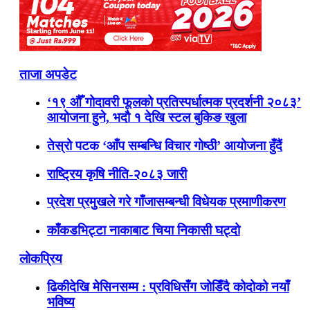
ताजा अपडेट
‘१९ औँ गोदावरी फूलको प्रतिस्पर्धात्मक प्रदर्शनी २०८३’
आयोजना हुने, भदौ १ देखि स्टल बुकिङ खुला
तेस्रो पटक ‘आँप सम्बन्धि विचार गोष्ठी’ आयोजना हुँदैं
राष्ट्रिय कृषि नीति-२०८३ जारी
प्रदेश प्रमुखले गरे गाँजासम्बन्धी विधेयक प्रमाणीकरण
काँकडभिट्टा नाकाबाट चिया निकासी घट्दो
लोकप्रिय
ढिकीदेखि मेसिनसम्म : प्रविधिसँग जोडिँदै कोदोको नयाँ
भविष्य