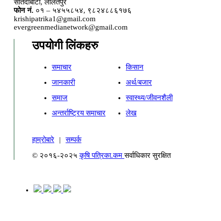
सातदोबाटो, ललितपुर
फोन नं.
०१ – ५४५५८५४, ९८२४८८६१७६
krishipatrika1@gmail.com
evergreenmedianetwork@gmail.com
उपयोगी लिंकहरु
समाचार
किसान
जानकारी
अर्थ/बजार
समाज
स्वास्थ्य/जीवनशैली
अन्तर्राष्ट्रिय समाचार
लेख
हाम्रोबारे
|
सम्पर्क
© २०१६-२०२५
कृषि पत्रिका.कम
सर्वाधिकार सुरक्षित