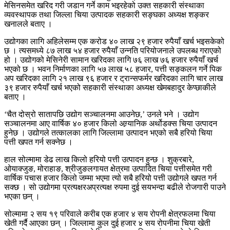
मेसिनसमेत खरिद गरी जडान गर्ने काम भइरहेको उक्त सहकारी संस्थाका
व्यवस्थापक तथा जिल्ला चिया उत्पादक सहकारी सङ्घका अध्यक्ष शङ्कर
खनालले बताए ।
उद्योगका लागि अहिलेसम्म एक करोड ४० लाख २९ हजार रुपैयाँ खर्च भइसकेको
छ । त्यसमध्ये ८७ लाख ५४ हजार रुपैयाँ उन्नति परियोजनाले उपलब्ध गराएको
हो । उद्योगको मेसिनेरी सामान खरिदका लागि ७६ लाख ७६ हजार रुपैयाँ खर्च
भएको छ । भवन निर्माणका लागि ५७ लाख ५८ हजार, पत्ती सङ्कलन गर्ने पिक
अप खरिदका लागि २१ लाख ९६ हजार र ट्रान्सफर्मर खरिदका लागि चार लाख
३९ हजार रुपैयाँ खर्च भएको सहकारी संस्थाका अध्यक्ष खेमबहादुर केप्छाकीले
बताए ।
‘चैत दोस्रो सातापछि उद्योग सञ्चालनमा आउनेछ,’ उनले भने । उद्योग
सञ्चालनमा आए वार्षिक ४० हजार किलो अग्र्यानिक अर्थोडक्स चिया उत्पादन
हुनेछ । उद्योगले तत्कालका लागि जिल्लामा उत्पादन भएको सबै हरियो चिया
पत्ती खपत गर्न सक्नेछ ।
हाल सोल्मामा डेढ लाख किलो हरियो पत्ती उत्पादन हुन्छ । शुक्रबारे,
ओयाक्जुङ, मोराहाङ, श्रीजुङलगायत क्षेत्रमा उत्पादित चिया पत्तीसमेत गरी
वार्षिक पचास हजार किलो जम्मा भएमा त्यो सबै हरियो पत्ती उद्योगले खपत गर्न
सक्छ । सो उद्योगमा प्रत्यक्षरअप्रत्यक्ष रुपमा दुई सयभन्दा बढीले रोजगारी पाउने
भएका छन् ।
सोल्मामा २ सय १९ परिवाले करीब एक हजार ४ सय रोपनी क्षेत्रफलमा चिया
खेती गर्दै आएका छन् । जिल्लामा कुल दुई हजार ४ सय रोपनीमा चिया खेती