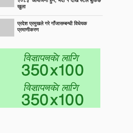
२०८३’ आयोजना हुने, भदौ १ देखि स्टल बुकिङ
खुला
प्रदेश प्रमुखले गरे गाँजासम्बन्धी विधेयक
प्रमाणीकरण