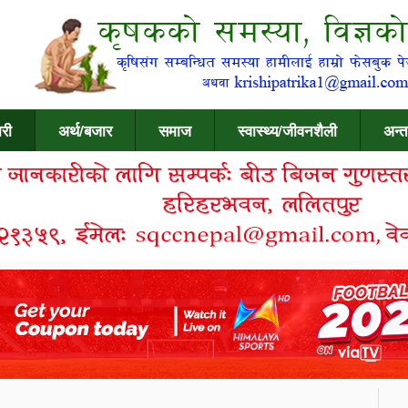
री
अर्थ/बजार
समाज
स्वास्थ्य/जीवनशैली
अन्त