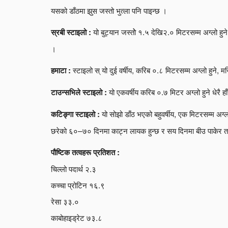
यसको डाँठमा झुस जस्तो भुत्ला पनि पाइन्छ ।
यो बुट्यान जस्तोे १.५ देखि२.० मिटरसम्म अग्लो हुने
स्रबी स्टाइलो :
।
स्टाइलो स् यो दुई वर्षीय, करिब ०.८ मिटरसम्म अग्लो हुने, मसिन
हमाटा :
यो एकवर्षीय करिब ०.७ मिटर अग्लो हुने धेरै ह
टाउन्सभिले स्टाइलो :
यो सोझो डाँठ भएको बहुवर्षीय, एक मिटरसम्म अग्ल
कटिङ्गा स्टाइलो :
छरेको ६०–७० दिनमा काट्न लायक हुन्छ र सय दिनमा बीउ पाकेर तय
पौष्टिक तत्वहरू प्रतिशत :
चिल्लो पदार्थ २.३
कच्चा प्रोटिन १६.९
रेसा ३३.०
काबोहाइड्रेट ७३.८