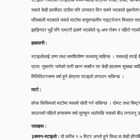
यसले केही छायाँदार ठाउँमा पनि उत्पादन दिन सक्ने भएकाले वृक्षर
घाँसबाली भएकाले यसले माटोमा वायुमण्डलीय नाइट्रोजन मिलाएर म
झाङ्गिएर भुइँ पनि राम्ररी ढाक्ने भएकोले भू–क्षय रोक्न र पहिरो गए
हावापानी :
स्टाइलोलाई उष्ण तथा समशितोष्ण जलवायु चाहिन्छ । यसलाई तराई
प्रायः तुसारोर जमेको पानी खप्न सक्दैन तर केही हदसम्म सुख्ख
मिलिलिटरसम्म वर्षा हुने क्षेत्रमा स्टाइलो लगाउन सकिन्छ ।
माटो :
हरेक किसिमको माटोमा यसको खेती गर्न सकिन्छ । दोमट तथा चिम्ट्य
साउनको पहिलो हप्तासम्म वर्षा सुरुहुन थालेपछि यसको बीउ लगाउनु उप
जातहरू :
यो करिब १.५ मिटर अग्लो हुने सिधा वा केही हाँगाबि
३कमन-स्टाइलो :