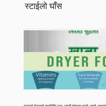
स्टाईलो घाँस
स्टाइलो नेपालको तराईदेखि मध्य–पहाडी क्षेत्रका रूखो, पाखो, खरबारी