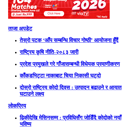
ताजा अपडेट
तेस्रो पटक ‘आँप सम्बन्धि विचार गोष्ठी’ आयोजना हुँदैं
राष्ट्रिय कृषि नीति-२०८३ जारी
प्रदेश प्रमुखले गरे गाँजासम्बन्धी विधेयक प्रमाणीकरण
काँकडभिट्टा नाकाबाट चिया निकासी घट्दो
दोस्रो राष्ट्रिय कोदो दिवस : उत्पादन बढाउने र आयात
घटाउने लक्ष्य
लोकप्रिय
ढिकीदेखि मेसिनसम्म : प्रविधिसँग जोडिँदै कोदोको नयाँ
भविष्य