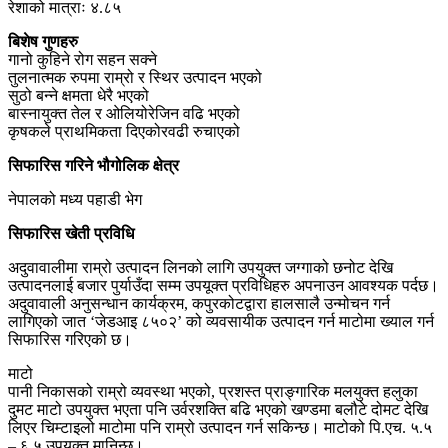
रेशाको मात्राः ४.८५
बिशेष गुणहरु
गानो कुहिने रोग सहन सक्ने
तुलनात्मक रुपमा राम्रो र स्थिर उत्पादन भएको
सुठो बन्ने क्षमता धेरै भएको
बास्नायुक्त तेल र ओलियोरेजिन वढि भएको
कृषकले प्राथमिकता दिएकोरवढी रुचाएको
सिफारिस गरिने भौगोलिक क्षेत्र
नेपालको मध्य पहाडी भेग
सिफारिस खेती प्रविधि
अदुवावालीमा राम्रो उत्पादन लिनको लागि उपयुक्त जग्गाको छनोट देखि
उत्पादनलाई बजार पुर्याउँदा सम्म उपयूक्त प्रविधिहरु अपनाउन आवश्यक पर्दछ।
अदुवावाली अनुसन्धान कार्यक्रम, कपुरकोटद्वारा हालसालै उन्मोचन गर्न
लागिएको जात ‘जेडआइ ८५०२’ को व्यवसायीक उत्पादन गर्न माटोमा ख्याल गर्न
सिफारिस गरिएको छ।
माटो
पानी निकासको राम्रो व्यवस्था भएको, प्रशस्त प्राङ्गारिक मलयुक्त हलुका
दुमट माटो उपयुक्त भएता पनि उर्वरशक्ति बढि भएको खण्डमा बलौटे दोमट देखि
लिएर चिम्टाइलो माटोमा पनि राम्रो उत्पादन गर्न सकिन्छ। माटोको पि.एच. ५.५
– ६.५ उपयुक्त मानिन्छ।