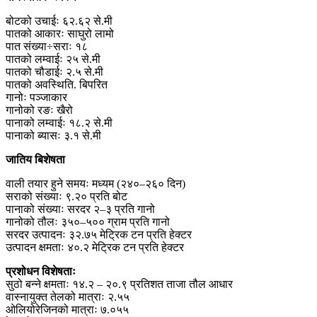
बोटको उचाईः ६२.६२ से.मी
पातको आकारः साघुरो लामो
पात संख्या÷सराः १८
पातको लम्वाईः २५ से.मी
पातको चौडाईः २.५ से.मी
पातको अवस्थिति. बिपरित
गानोः पञ्जाकार
गानोको रङः खैरो
पानाको लम्वाईः १८.२ से.मी
पानाको ब्यासः ३.१ से.मी
जातिय बिशेषता
वाली तयार हुने समयः मध्यम (२४०–२६० दिन)
सराको संख्याः ९.२० प्रति बोट
पानाको संख्याः सरदर २–३ प्रति गानो
गानोको तौलः ३५०–५०० ग्राम प्रति गानो
सरदर उत्पादनः ३२.७५ मेट्रिक टन प्रति हेक्टर
उत्पादन क्षमताः ४०.२ मेट्रिक टन प्रति हेक्टर
प्रशोधन विशेषताः
सुठो बन्ने क्षमताः १४.२ – २०.९ प्रतिशत ताजा तौल आधार
वास्नायुक्त तेलको मात्राः २.५५
ओलियोरेजिनको मात्राः ७.०५५