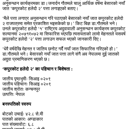
अनुसन्धान कार्यक्रमका डा।जनार्दन गौतमले चालु आर्थिक वर्षमा बेसारको नयाँ
जात ‘कपुरकोट हलेदो २’ पत्ता लगाइएको बताए।
‘मैले पत्ता लगाएर अनुसन्धान गरि पठाएको बेसारको नयाँ जात कपुरकोट हलेदो
२ राजपत्रमा समेत प्रकाशित भइसकेको छ।’ किट बिज्ञ डा.गौतमले भने।
उनले कपुरकोट हलेदो ‘१’ राष्ट्रिय अदुवावाली अनुसन्धान कार्यक्रम कपुरकोट
सल्यानमा २०७१र०७२ मा सिफारिस भएपछि त्यसयताको लामो मेहनतले यसवर्ष
कपुरकोट हलेदो ‘२’ पत्ता लगाउन सफल भएको जानकारी दिए।
‘धेरै वर्षदेखि मेहनत र जातिय छनोट गर्दै नयाँ जात सिफारिस गरिएको हो।’
डा.गौतमले भने। बेसारको नयाँ जात पत्ता लागे संगै अव नेपालमा दुई जातको
अदुवा प्रमाणिकरण भएको छ।
‘कपुरकोट हलेदो २’ का पहिचान र बिशेषता :
जातीय पृष्ठभुमीः सिआइ ०२०९
जातीय पहिचानः सिआइ ०२०९
जातीय श्रोतः कन्चनपुर
उत्पत्तिः नेपाल
बनस्पतिको स्वरुप
बोटको उचाईः ४२.८ से.मी
पातको आकारः अण्डाकार
पात संख्यावोटः ६.८