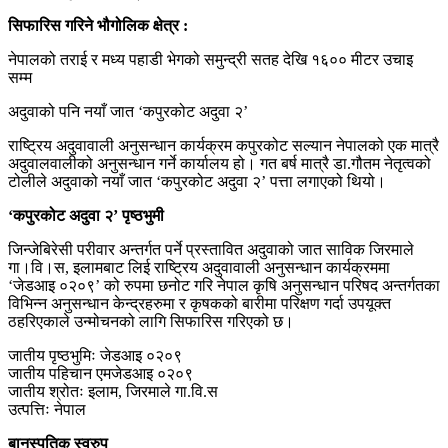
सिफारिस गरिने भौगोलिक क्षेत्र :
नेपालको तराई र मध्य पहाडी भेगको समुन्द्री सतह देखि १६०० मीटर उचाइ
सम्म
अदुवाको पनि नयाँ जात ‘कपुरकोट अदुवा २’
राष्ट्रिय अदुवावाली अनुसन्धान कार्यक्रम कपुरकोट सल्यान नेपालको एक मात्रै
अदुवालवालीको अनुसन्धान गर्ने कार्यालय हो। गत बर्ष मात्रै डा.गौतम नेतृत्वको
टोलीले अदुवाको नयाँ जात ‘कपुरकोट अदुवा २’ पत्ता लगाएको थियो।
‘कपुरकोट अदुवा २’ पृष्ठभुमी
जिन्जेबिरेसी परीवार अन्तर्गत पर्ने प्रस्तावित अदुवाको जात साविक जिरमाले
गा।वि।स, इलामबाट लिई राष्ट्रिय अदुवावाली अनुसन्धान कार्यक्रममा
‘जेडआइ ०२०९’ को रुपमा छनोट गरि नेपाल कृषि अनुसन्धान परिषद अन्तर्गतका
विभिन्न अनुसन्धान केन्द्रहरुमा र कृषकको बारीमा परिक्षण गर्दा उपयूक्त
ठहरिएकाले उन्मोचनको लागि सिफारिस गरिएको छ।
जातीय पृष्ठभुमिः जेडआइ ०२०९
जातीय पहिचान एमजेडआइ ०२०९
जातीय श्रोतः इलाम, जिरमाले गा.वि.स
उत्पत्तिः नेपाल
बानस्पतिक स्वरुप