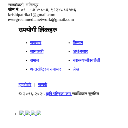
सातदोबाटो, ललितपुर
फोन नं.
०१ – ५४५५८५४, ९८२४८८६१७६
krishipatrika1@gmail.com
evergreenmedianetwork@gmail.com
उपयोगी लिंकहरु
समाचार
किसान
जानकारी
अर्थ/बजार
समाज
स्वास्थ्य/जीवनशैली
अन्तर्राष्ट्रिय समाचार
लेख
हाम्रोबारे
|
सम्पर्क
© २०१६-२०२५
कृषि पत्रिका.कम
सर्वाधिकार सुरक्षित