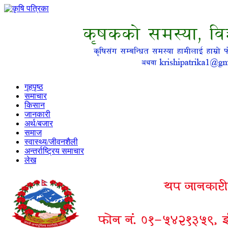
गृहपृष्ठ
समाचार
किसान
जानकारी
अर्थ/बजार
समाज
स्वास्थ्य/जीवनशैली
अन्तर्राष्ट्रिय समाचार
लेख