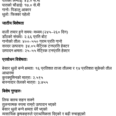
पातको लम्वाईः ४३.० से.मी
पातको चौडाईः १७.० से.मी
गानोः पिडालु आकार
धुलोः फिक्का पहेलो
जातीय बिशेषता
वाली तयार हुने समयः मध्यम (२४५–२६० दिन)
डाँठको संख्याः २.६६ प्रति बोट
गानोको तौलः ४००–५५० ग्राम प्रति गानो
सरदर उत्पादनः ३४.०५ मेट्रिक टनप्रति हेक्टर
उत्पादन क्षमताः २५–५५ मेट्रिक टनप्रति हेक्टर
प्रशोधन विशेषताः
बेसार धुलो बन्ने क्षमताः १६ प्रतिशत ताजा तौलमा र ९४ प्रतिशत सुकेको तौल
आधारमा
कुरक्युमिनको मात्राः २.५९५
बास्नादार तेलको मात्राः ३.७५५
बिशेष गुणहरुः
लिफ क्लच सहन सक्ने
तुलनात्मक रुपमा राम्रो उत्पादन भएको
बेसार धुलो बन्ने क्षमता धेरै भएको
व्यसायिक कृषकहरुले प्राथमिकता दिएको र बढी रुचाइएको