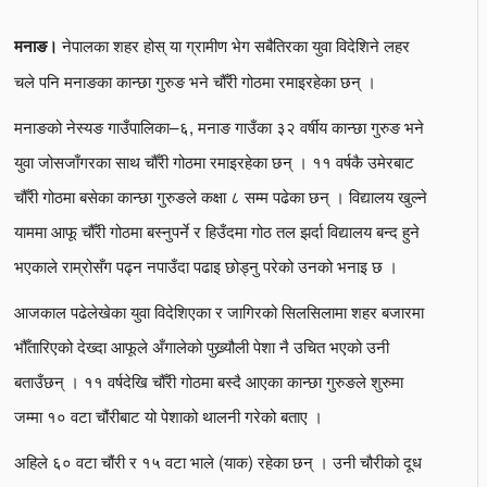
नेपालका शहर होस् या ग्रामीण भेग सबैतिरका युवा विदेशिने लहर
मनाङ।
चले पनि मनाङका कान्छा गुरुङ भने चौँरी गोठमा रमाइरहेका छन् ।
मनाङको नेस्यङ गाउँपालिका–६, मनाङ गाउँका ३२ वर्षीय कान्छा गुरुङ भने
युवा जोसजाँगरका साथ चौँरी गोठमा रमाइरहेका छन् । ११ वर्षकै उमेरबाट
चौँरी गोठमा बसेका कान्छा गुरुङले कक्षा ८ सम्म पढेका छन् । विद्यालय खुल्ने
याममा आफू चौँरी गोठमा बस्नुपर्ने र हिउँदमा गोठ तल झर्दा विद्यालय बन्द हुने
भएकाले राम्रोसँग पढ्न नपाउँदा पढाइ छोड्नु परेको उनको भनाइ छ ।
आजकाल पढेलेखेका युवा विदेशिएका र जागिरको सिलसिलामा शहर बजारमा
भौँतारिएको देख्दा आफूले अँगालेको पुख्र्यौली पेशा नै उचित भएको उनी
बताउँछन् । ११ वर्षदेखि चौँरी गोठमा बस्दै आएका कान्छा गुरुङले शुरुमा
जम्मा १० वटा चौंरीबाट यो पेशाको थालनी गरेको बताए ।
अहिले ६० वटा चौंरी र १५ वटा भाले (याक) रहेका छन् । उनी चौरीको दूध