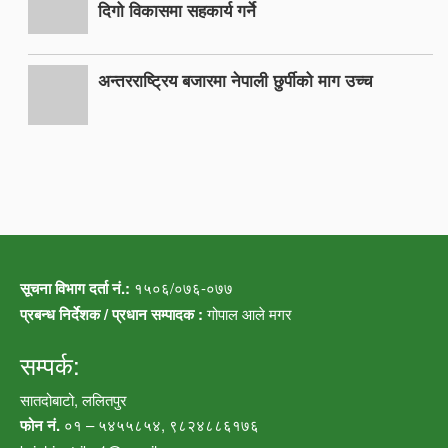
दिगो विकासमा सहकार्य गर्ने
अन्तरराष्ट्रिय बजारमा नेपाली छुर्पीको माग उच्च
सूचना विभाग दर्ता नं.:
१५०६/०७६-०७७
प्रबन्ध निर्देशक / प्रधान सम्पादक :
गोपाल आले मगर
सम्पर्क:
सातदोबाटो, ललितपुर
फोन नं.
०१ – ५४५५८५४, ९८२४८८६१७६