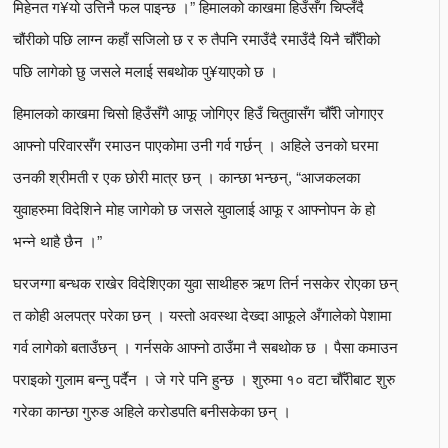
मिहेनत ग¥यो उत्तिनै फल पाइन्छ ।” हिमालको काखमा हिउँसँग चिप्लँदै
चौंरीको पछि लाग्न कहाँ सजिलो छ र रु तैपनि रमाउँदै रमाउँदै यिनै चौँरीको
पछि लागेको छु जसले मलाई सबथोक पु¥याएको छ ।
हिमालको काखमा चिसो हिउँसँगै आफू जोगिएर हिउँ चितुवासँग चौँरी जोगाएर
आफ्नो परिवारसँग रमाउन पाएकोमा उनी गर्व गर्छन् । अहिले उनको घरमा
उनकी श्रीमती र एक छोरी मात्र छन् । कान्छा भन्छन्, “आजकलका
युवाहरुमा विदेशिने मोह जागेको छ जसले युवालाई आफू र आफ्नोपन के हो
भन्ने थाहै छैन ।”
घरजग्गा बन्धक राखेर विदेशिएका युवा साथीहरु ऋण तिर्न नसकेर रोएका छन्
त कोही अलपत्र परेका छन् । यस्तो अवस्था देख्दा आफूले अँगालेको पेशामा
गर्व लागेको बताउँछन् । गर्नसके आफ्नो ठाउँमा नै सबथोक छ । पैसा कमाउन
पराइको गुलाम बन्नु पर्दैन । जे गरे पनि हुन्छ । शुरुमा १० वटा चौँरीबाट शुरु
गरेका कान्छा गुरुङ अहिले करोडपति बनीसकेका छन् ।