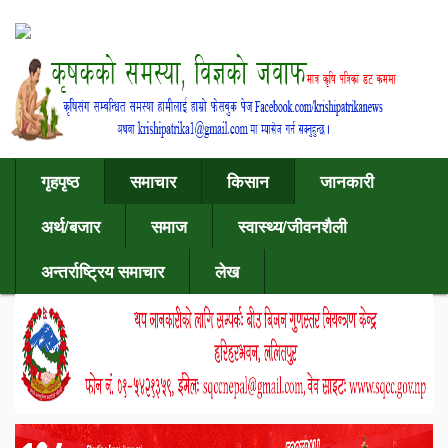
गृहपृष्ठ
समाचार
किसान
जानकारी
अर्थ/बजार
समाज
स्वास्थ्य/जीवनशैली
अन्तर्राष्ट्रिय समाचार
लेख