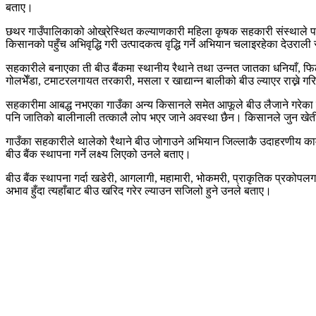
बताए।
छथर गाउँपालिकाको ओख्रेस्थित कल्याणकारी महिला कृषक सहकारी संस्थाले पनि
किसानको पहुँच अभिवृद्धि गरी उत्पादकत्व वृद्धि गर्ने अभियान चलाइरहेका देउरा
सहकारीले बनाएका ती बीउ बैंकमा स्थानीय रैथाने तथा उन्नत जातका धनियाँ, फिलुङ
गोलभेँडा, टमाटरलगायत तरकारी, मसला र खाद्यान्न बालीको बीउ ल्याएर राख्ने 
सहकारीमा आबद्ध नभएका गाउँका अन्य किसानले समेत आफूले बीउ लैजाने गरेका छन्
पनि जातिको बालीनाली तत्कालै लोप भएर जाने अवस्था छैन। किसानले जुन खेतीबाट 
गाउँका सहकारीले थालेको रैथाने बीउ जोगाउने अभियान जिल्लाकै उदाहरणीय काम
बीउ बैंक स्थापना गर्ने लक्ष्य लिएको उनले बताए।
बीउ बैंक स्थापना गर्दा खडेरी, आगलागी, महामारी, भोकमरी, प्राकृतिक प्रकोप
अभाव हुँदा त्यहाँबाट बीउ खरिद गरेर ल्याउन सजिलो हुने उनले बताए।