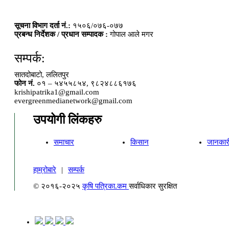
सूचना विभाग दर्ता नं.:
१५०६/०७६-०७७
प्रबन्ध निर्देशक / प्रधान सम्पादक :
गोपाल आले मगर
सम्पर्क:
सातदोबाटो, ललितपुर
फोन नं.
०१ – ५४५५८५४, ९८२४८८६१७६
krishipatrika1@gmail.com
evergreenmedianetwork@gmail.com
उपयोगी लिंकहरु
समाचार
किसान
जानकार
हाम्रोबारे
|
सम्पर्क
© २०१६-२०२५
कृषि पत्रिका.कम
सर्वाधिकार सुरक्षित