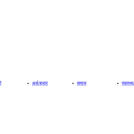
ी
अर्थ/बजार
समाज
स्वास्थ