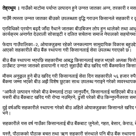
तेह्रथुम ।
गाउँको माटोमा पर्याप्त उत्पादन हुने उन्नत जातका अन्न, तरकारी र म
गाउँमै त्यस्ता उन्नत जातका बीउको उपलब्धता वृद्धि गराउन किसानले सहकारी र क
प्रविधिको प्रयोग बढ्दै जाँदा रैथाने जातका बीउबिजन लोप हुन थालेको तथा आध
कार्यक्रम अन्तर्गत देउराली सोसाइटी र दलित सचेतना समाज नेपालको सहयोगमा 
फेदाप गाउँपालिका–२, ओयाक्जुङमा रहेको जनकल्याण सामुदायिक विकास बहुउद्देश्यी
आएको सहकारीले बीउ बैंक स्थापना गरी किसानलाई सेवा उपलब्ध गराएको छ।
बीउ बैंक स्थापना भएपछि सहकारीमा आबद्ध किसानलाई सहज भएको अध्यक्ष फिरोज सु
ठाउँबाट उन्नत जातको हावापानी र माटो सुहाउँदो बीउ खरिद गरी बैंकमार्फत क
मौसम अनुकूल हुने बीउ खरिद गरी किसानलाई सेवा दिन सहकारीले ५६ हजार रुपै
बैंकमा जम्मा भएको बीउ अझै विशेष छुटका साथ उपलब्ध गराइने गरेको व्यवस्थ
“आफैले उत्पादन गरेको बीउ बेच्नलाई टाढा जानुपर्दैन, किसानलाई चाहिएको बीउ 
यसरी बीउ बैंकबाट खरिद गरी रोप्दा नउम्रिने, ढुसी परेको बीउ किन्नुपर्नेजस्ता
दुई वर्षअघि सहकारीले स्थापना गरेको बीउ अहिले ओयाक्जुङका किसानले खरिद गर
भने।
सहकारीले यस वर्ष गाउँका किसानलाई बीउ बैंकबाट जुनेलो, गहत, बेसार, केराउ,
यस्तै, पौठाकको पौठाक बचत तथा ऋण सहकारी संस्थाले पनि बीउ बैंक स्थापना गर