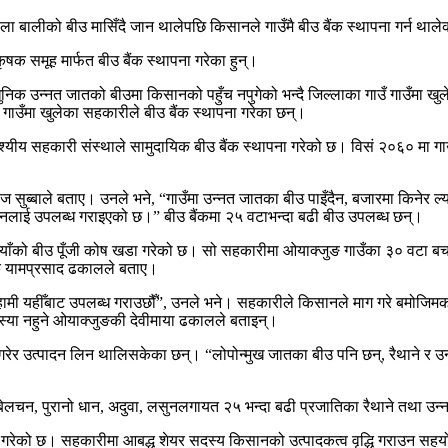
सला बालीको बीउ मासिँदै जान थालेपछि किसानले गाउँमै बीउ बैंक स्थापना गर्न थाल
ृषक समूह मार्फत बीउ बैंक स्थापना गरेका हुन्।
ुनिक उन्नत जातको बीउमा किसानको पहुँच नपुगेको भन्दै जिल्लाका गाउँ गाउँमा खु
गाउँमा खुलेका सहकारीले बीउ बैंक स्थापना गरेका छन्।
य सहकारी संस्थाले सामुदायिक बीउ बैंक स्थापना गरेको छ। विसं २०६० मा गाउँका क
ब्बाले बताए। उनले भने, “गाउँमा उन्नत जातका बीउ पाइँदैन, बजारमा किनेर ल्याए
िसानलाई उपलब्ध गराइएको छ।” बीउ बैंकमा २५ वटाभन्दा बढी बीउ उपलब्ध छन्।
याँको बीउ पूँजी कोष खडा गरेको छ। सो सहकारीमा ओयाक्जुङ गाउँका ३० वटा बचत
ापक यामप्रसाद ढकालले बताए।
हामी यहीँबाट उपलब्ध गराउछौँ”, उनले भने। सहकारीले किसानले माग गरे बमोजिमका
 समस्या नहुने ओयाक्जुङकी देवीमाया ढकालले बताइन्।
ेर उत्पादन लिन थालिसकेका छन्। “लोपोन्मुख जातका बीउ पनि छन्, रैथाने र उन्न
 बेलचन, पुरानो धान, अदुवा, लसुनलगायत २५ भन्दा बढी प्रजातिका रैथाने तथा उन
ेको छ। सहकारीमा आबद्ध शेयर सदस्य किसानको उत्पादकत्व वृद्धि गराउन सहयोग गर्