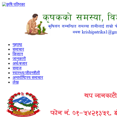
गृहपृष्ठ
समाचार
किसान
जानकारी
अर्थ/बजार
समाज
स्वास्थ्य/जीवनशैली
अन्तर्राष्ट्रिय समाचार
लेख