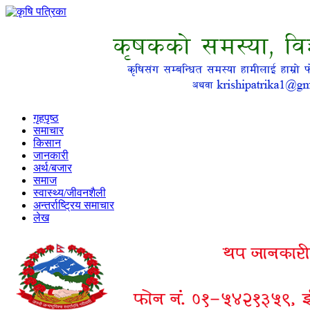
गृहपृष्ठ
समाचार
किसान
जानकारी
अर्थ/बजार
समाज
स्वास्थ्य/जीवनशैली
अन्तर्राष्ट्रिय समाचार
लेख