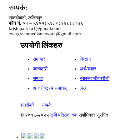
सम्पर्क:
सातदोबाटो, ललितपुर
फोन नं.
०१ – ५४५५८५४, ९८२४८८६१७६
krishipatrika1@gmail.com
evergreenmedianetwork@gmail.com
उपयोगी लिंकहरु
समाचार
किसान
जानकारी
अर्थ/बजार
समाज
स्वास्थ्य/जीवनशैली
अन्तर्राष्ट्रिय समाचार
लेख
हाम्रोबारे
|
सम्पर्क
© २०१६-२०२५
कृषि पत्रिका.कम
सर्वाधिकार सुरक्षित