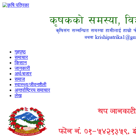
गृहपृष्ठ
समाचार
किसान
जानकारी
अर्थ/बजार
समाज
स्वास्थ्य/जीवनशैली
अन्तर्राष्ट्रिय समाचार
लेख