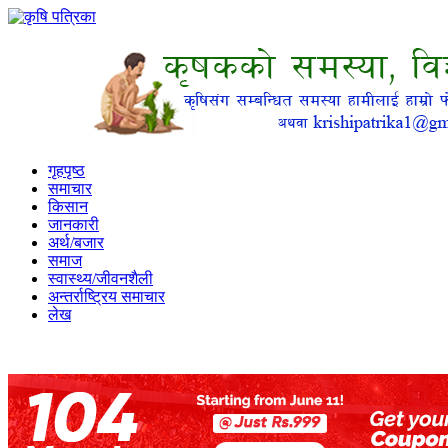
गृहपृष्ठ
समाचार
किसान
जानकारी
अर्थ/बजार
समाज
स्वास्थ्य/जीवनशैली
अन्तर्राष्ट्रिय समाचार
लेख