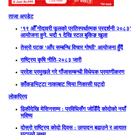
ताजा अपडेट
‘१९ औँ गोदावरी फूलको प्रतिस्पर्धात्मक प्रदर्शनी २०८३’
आयोजना हुने, भदौ १ देखि स्टल बुकिङ खुला
तेस्रो पटक ‘आँप सम्बन्धि विचार गोष्ठी’ आयोजना हुँदैं
राष्ट्रिय कृषि नीति-२०८३ जारी
प्रदेश प्रमुखले गरे गाँजासम्बन्धी विधेयक प्रमाणीकरण
काँकडभिट्टा नाकाबाट चिया निकासी घट्दो
लोकप्रिय
ढिकीदेखि मेसिनसम्म : प्रविधिसँग जोडिँदै कोदोको नयाँ
भविष्य
दोस्रो राष्ट्रिय कोदो दिवस : उत्पादन बढाउने र आयात
घटाउने लक्ष्य