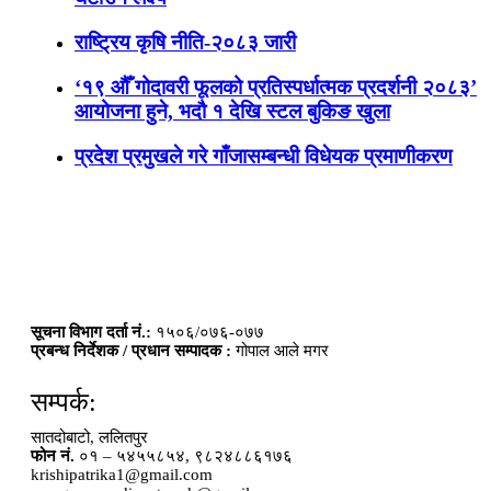
राष्ट्रिय कृषि नीति-२०८३ जारी
‘१९ औँ गोदावरी फूलको प्रतिस्पर्धात्मक प्रदर्शनी २०८३’
आयोजना हुने, भदौ १ देखि स्टल बुकिङ खुला
प्रदेश प्रमुखले गरे गाँजासम्बन्धी विधेयक प्रमाणीकरण
सूचना विभाग दर्ता नं.:
१५०६/०७६-०७७
प्रबन्ध निर्देशक / प्रधान सम्पादक :
गोपाल आले मगर
सम्पर्क:
सातदोबाटो, ललितपुर
फोन नं.
०१ – ५४५५८५४, ९८२४८८६१७६
krishipatrika1@gmail.com