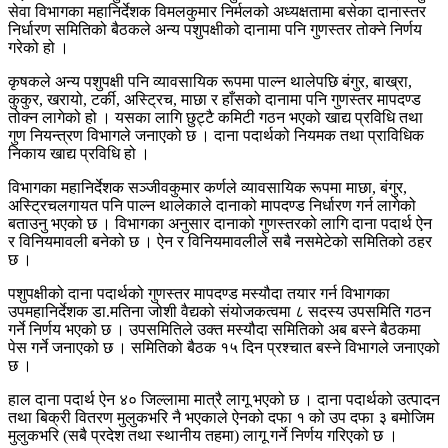
सेवा विभागका महानिर्देशक विमलकुमार निर्मलको अध्यक्षतामा बसेका दानास्तर
निर्धारण समितिको बैठकले अन्य पशुपक्षीको दानामा पनि गुणस्तर तोक्ने निर्णय
गरेको हो ।
कृषकले अन्य पशुपक्षी पनि व्यावसायिक रूपमा पाल्न थालेपछि बंगुर, बाख्रा,
कुकुर, खरायो, टर्की, अस्ट्रिच, माछा र हाँसको दानामा पनि गुणस्तर मापदण्ड
तोक्न लागेको हो । यसका लागि छुट्टै कमिटी गठन भएको खाद्य प्रविधि तथा
गुण नियन्त्रण विभागले जनाएको छ । दाना पदार्थको नियमक तथा प्राविधिक
निकाय खाद्य प्रविधि हो ।
विभागका महानिर्देशक सञ्जीवकुमार कर्णले व्यावसायिक रूपमा माछा, बंगुर,
अस्ट्रिचलगायत पनि पाल्न थालेकाले दानाको मापदण्ड निर्धारण गर्न लागेको
बताउनु भएको छ । विभागका अनुसार दानाको गुणस्तरको लागि दाना पदार्थ ऐन
र विनियमावली बनेको छ । ऐन र विनियमावलीले सबै नसमेटेको समितिको ठहर
छ ।
पशुपक्षीको दाना पदार्थको गुणस्तर मापदण्ड मस्यौदा तयार गर्न विभागका
उपमहानिर्देशक डा.मतिना जोशी वैद्यको संयोजकत्वमा ८ सदस्य उपसमिति गठन
गर्ने निर्णय भएको छ । उपसमितिले उक्त मस्यौदा समितिको अब बस्ने बैठकमा
पेस गर्ने जनाएको छ । समितिको बैठक १५ दिन प्रश्चात बस्ने विभागले जनाएको
छ ।
हाल दाना पदार्थ ऐन ४० जिल्लामा मात्रै लागू भएको छ । दाना पदार्थको उत्पादन
तथा बिक्री वितरण मुलुकभरि नै भएकाले ऐनको दफा १ को उप दफा ३ बमोजिम
मुलुकभरि (सबै प्रदेश तथा स्थानीय तहमा) लागू गर्ने निर्णय गरिएको छ ।