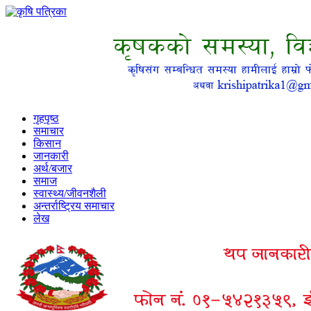
गृहपृष्ठ
समाचार
किसान
जानकारी
अर्थ/बजार
समाज
स्वास्थ्य/जीवनशैली
अन्तर्राष्ट्रिय समाचार
लेख