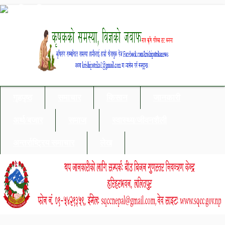
गृहपृष्ठ
समाचार
किसान
जानकारी
अर्थ/बजार
समाज
स्वास्थ्य/जीवनशैली
अन्तर्राष्ट्रिय समाचार
लेख