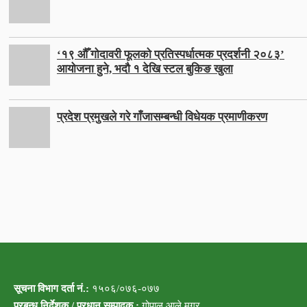
‘१९ औँ गोदावरी फूलको प्रतिस्पर्धात्मक प्रदर्शनी २०८३’
आयोजना हुने, भदौ १ देखि स्टल बुकिङ खुला
प्रदेश प्रमुखले गरे गाँजासम्बन्धी विधेयक प्रमाणीकरण
सूचना विभाग दर्ता नं.:
१५०६/०७६-०७७
प्रबन्ध निर्देशक / प्रधान सम्पादक :
गोपाल आले मगर