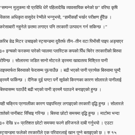
“सम्पन्न मुलुकमा यो प्रविधि धेरै पहिलादेखि व्यावसायिक बनेको छ” वरिष्ठ कृषि
विकास अधिकृत वासुदेव रेग्मीले भन्नुभयो, “हामीकहाँ भर्खर परीक्षण हुँदैछ ।
करेसाबारी नहुनेले छतमा लगाएर पनि तरकारी उत्पादन गर्न सकिन्छ ।”
करिब डेढ मिटर उचाइको स्ट्यान्डमा दुवैतर्फ तीन–तीन वटा पिभीसी पाइप अड्याएर
३० इन्चको फरकमा पारेको प्वालमा प्लास्टिक कपको पिँध चिरेर तरकारीको बिरुवा
रोपिन्छ । सोलारमा जडित सानो मोटरले ड्रममा खाद्यतत्व मिश्रित पानी
पाइपमार्फत बिरुवाको फेदसम्म पु¥याउँछ । बढी भएको पानी प्रत्येक बिरुवामा घुम्दै
ड्रममै फर्किन्छ । दैनिक दुई घण्टा पर्ने सूर्यको किरणका कारण सोलारले पानीलाई
बिरुवासम्म पठाउँदै बढी भएको पानी ड्रममै पठाउने बनाइएको हुन्छ ।
यही चक्रिय प्रणालीका कारण पाइपभित्र लगाइएको तरकारी वृद्धि हुन्छ । सोलारले
तातेको पानीबाट सिँचाइ गरिन्छ । बिरुवा छोटो समयमा वृद्धि हुन्छ । माटोमा भन्दा
३० देखि ४० प्रतिशत छोटो समयमा फल्ने हरिजनले दाबी गर्नुभयो । एउटा
स्ट्यान्डमा फलेको तरकारीले एक परिवारलाई खान पुग्ने बताइएको छ । रु १५