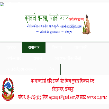
गृहपृष्ठ
समाचार
किसान
जानकारी
अर्थ/बजार
समाज
स्वास्थ्य/जीवनशैली
अन्तर्राष्ट्रिय समाचार
लेख