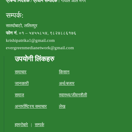
प्रबन्ध निर्देशक / प्रधान सम्पादक :
गोपाल आले मगर
सम्पर्क:
सातदोबाटो, ललितपुर
फोन नं.
०१ – ५४५५८५४, ९८२४८८६१७६
krishipatrika1@gmail.com
evergreenmedianetwork@gmail.com
उपयोगी लिंकहरु
समाचार
किसान
जानकारी
अर्थ/बजार
समाज
स्वास्थ्य/जीवनशैली
अन्तर्राष्ट्रिय समाचार
लेख
हाम्रोबारे
|
सम्पर्क