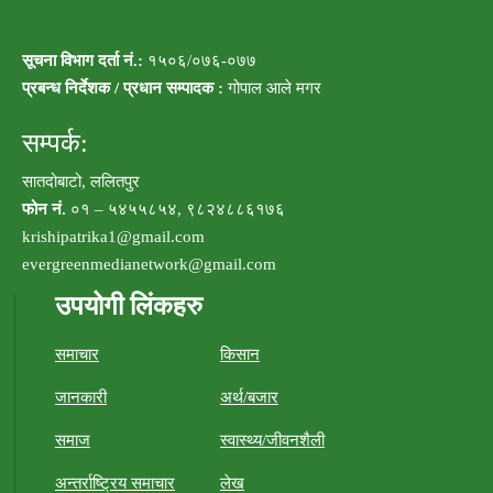
सूचना विभाग दर्ता नं.:
१५०६/०७६-०७७
प्रबन्ध निर्देशक / प्रधान सम्पादक :
गोपाल आले मगर
सम्पर्क:
सातदोबाटो, ललितपुर
फोन नं.
०१ – ५४५५८५४, ९८२४८८६१७६
krishipatrika1@gmail.com
evergreenmedianetwork@gmail.com
उपयोगी लिंकहरु
समाचार
किसान
जानकारी
अर्थ/बजार
समाज
स्वास्थ्य/जीवनशैली
अन्तर्राष्ट्रिय समाचार
लेख