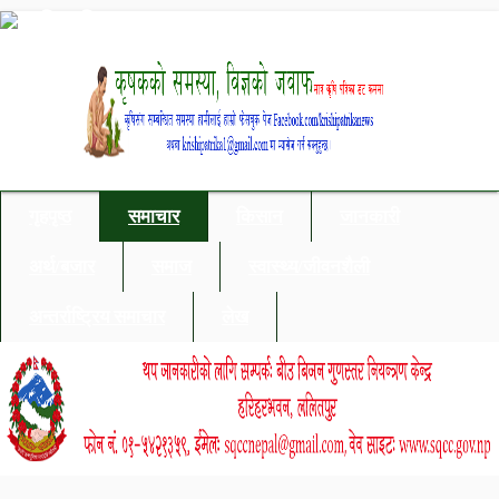
गृहपृष्ठ
समाचार
किसान
जानकारी
अर्थ/बजार
समाज
स्वास्थ्य/जीवनशैली
अन्तर्राष्ट्रिय समाचार
लेख