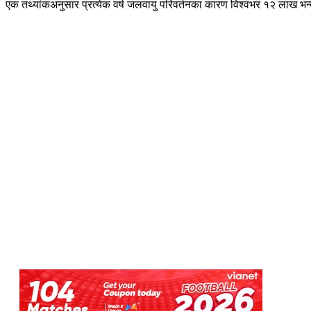
एक तथ्यांकअनुसार प्रत्येक वर्ष जलवायु परिवर्तनका कारण विश्वभर १२ लाख भन्दा