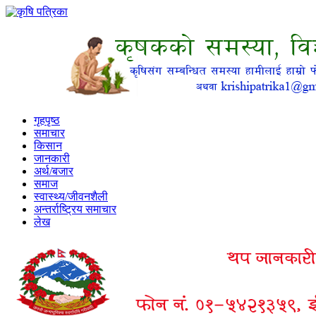
गृहपृष्ठ
समाचार
किसान
जानकारी
अर्थ/बजार
समाज
स्वास्थ्य/जीवनशैली
अन्तर्राष्ट्रिय समाचार
लेख