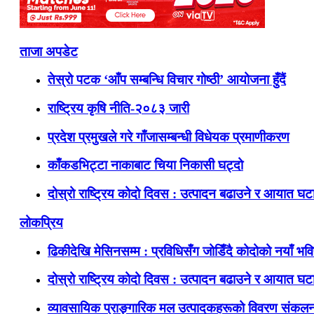
ताजा अपडेट
तेस्रो पटक ‘आँप सम्बन्धि विचार गोष्ठी’ आयोजना हुँदैं
राष्ट्रिय कृषि नीति-२०८३ जारी
प्रदेश प्रमुखले गरे गाँजासम्बन्धी विधेयक प्रमाणीकरण
काँकडभिट्टा नाकाबाट चिया निकासी घट्दो
दोस्रो राष्ट्रिय कोदो दिवस : उत्पादन बढाउने र आयात घटाउ
लोकप्रिय
ढिकीदेखि मेसिनसम्म : प्रविधिसँग जोडिँदै कोदोको नयाँ भवि
दोस्रो राष्ट्रिय कोदो दिवस : उत्पादन बढाउने र आयात घटाउ
व्यावसायिक प्राङ्गारिक मल उत्पादकहरूको विवरण संकलन