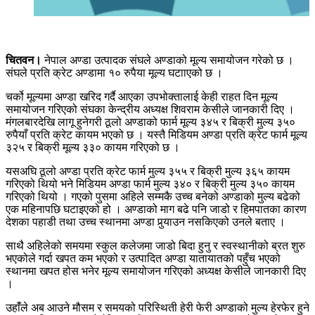
चितवन।
नेपाल अण्डा उत्पादक संघले अण्डाको मूल्य समायोजन गरेको छ ।
संघले प्रति क्रेट अण्डामा १० रुपैया मूल्य घटााएको छ ।
चर्को मूल्यमा अण्डा खरिद गर्दै आएका उपभोक्तालाई केही राहत दिन मूल्य
समायोजन गरिएको संघका केन्द्रीय अध्यक्ष शिवराम केसीले जानकारी दिए ।
मंगलबारदेखि लागू हुनेगरी ठूलो अण्डाको फार्म मूल्य ३४५ र बिक्री मुल्य ३५०
रुपैयाँ प्रति क्रेट कायम भएको छ । यस्तै मिडियम अण्डा प्रति क्रेट फार्म मूल्य
३२५ र बिक्री मूल्य ३३० कायम गरिएको छ ।
यसअघि ठूलो अण्डा प्रति क्रेट फार्म मुल्य ३५५ र बिक्री मुल्य ३६५ कायम
गरिएको थियो भने मिडियम अण्डा फार्म मुल्य ३४० र बिक्री मुल्य ३५० कायम
गरिएको थियो । गएको पुसमा अहिले सम्मकै उच्च बनेको अण्डाको मुल्य बढेको
एक महिनापछि घटाइएको हो । अण्डाको माग बढे पनि जाडो र हिमपातका कारण
देशका पहाडी तथा उच्च स्थानमा अण्डा पुर्‍याउन नसकिएको उनले बताए ।
साथै अहिलेको समयमा स्कुल कलेजमा जाडो बिदा हुनु र स्वस्थानीको ब्रत शुरु
भएकोले गर्दा खपत कम भएको र उत्पादित अण्डा यातायातको पहुँच भएको
स्थानमा खपत होस भनेर मूल्य समायोजन गरिएको अध्यक्ष केसीले जानकारी दिए
।
उहांँले अब आउने मौसम र समयको परिस्थिती हेरी फेरी अण्डाको मुल्य हेरफेर हुने