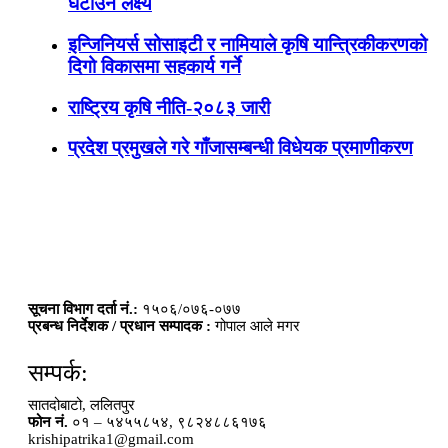
घटाउने लक्ष्य
इन्जिनियर्स सोसाइटी र नामियाले कृषि यान्त्रिकीकरणको
दिगो विकासमा सहकार्य गर्ने
राष्ट्रिय कृषि नीति-२०८३ जारी
प्रदेश प्रमुखले गरे गाँजासम्बन्धी विधेयक प्रमाणीकरण
सूचना विभाग दर्ता नं.:
१५०६/०७६-०७७
प्रबन्ध निर्देशक / प्रधान सम्पादक :
गोपाल आले मगर
सम्पर्क:
सातदोबाटो, ललितपुर
फोन नं.
०१ – ५४५५८५४, ९८२४८८६१७६
krishipatrika1@gmail.com