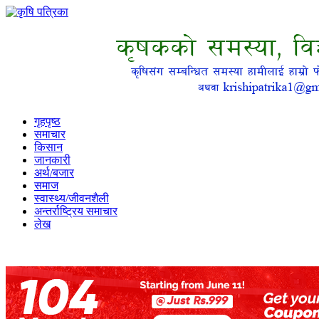
गृहपृष्ठ
समाचार
किसान
जानकारी
अर्थ/बजार
समाज
स्वास्थ्य/जीवनशैली
अन्तर्राष्ट्रिय समाचार
लेख