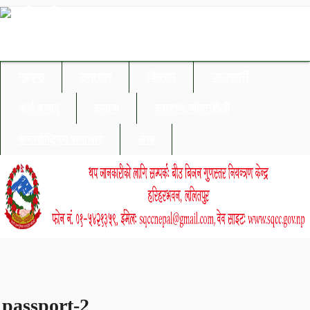
गृहपृष्ठ
समाचार
किसान
जानकारी
अर्थ/बजार
समाज
स्वास्थ्य/जीवनशैली
अन्तर्राष्ट्रिय समाचार
लेख
passport-2