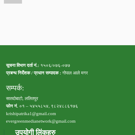
सूचना विभाग दर्ता नं.:
१५०६/०७६-०७७
प्रबन्ध निर्देशक / प्रधान सम्पादक :
गोपाल आले मगर
सम्पर्क:
सातदोबाटो, ललितपुर
फोन नं.
०१ – ५४५५८५४, ९८२४८८६१७६
krishipatrika1@gmail.com
evergreenmedianetwork@gmail.com
उपयोगी लिंकहरु