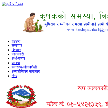
गृहपृष्ठ
समाचार
किसान
जानकारी
अर्थ/बजार
समाज
स्वास्थ्य/जीवनशैली
अन्तर्राष्ट्रिय समाचार
लेख