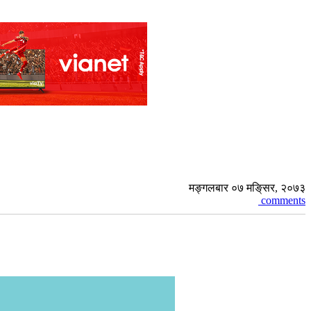
मङ्गलबार ०७ मङि्सर, २०७३
comments