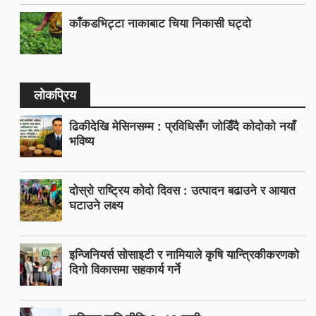
काँकडभिट्टा नाकाबाट चिया निकासी घट्दो
लोकप्रिय
ढिकीदेखि मेसिनसम्म : प्रविधिसँग जोडिँदै कोदोको नयाँ
भविष्य
दोस्रो राष्ट्रिय कोदो दिवस : उत्पादन बढाउने र आयात
घटाउने लक्ष्य
इन्जिनियर्स सोसाइटी र नामियाले कृषि यान्त्रिकीकरणको
दिगो विकासमा सहकार्य गर्ने