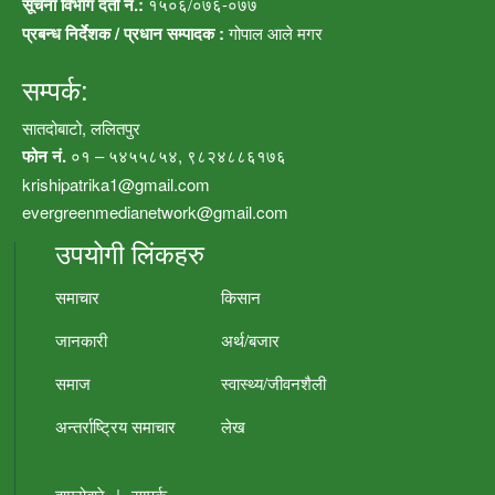
सूचना विभाग दर्ता नं.:
१५०६/०७६-०७७
प्रबन्ध निर्देशक / प्रधान सम्पादक :
गोपाल आले मगर
सम्पर्क:
सातदोबाटो, ललितपुर
फोन नं.
०१ – ५४५५८५४, ९८२४८८६१७६
krishipatrika1@gmail.com
evergreenmedianetwork@gmail.com
उपयोगी लिंकहरु
समाचार
किसान
जानकारी
अर्थ/बजार
समाज
स्वास्थ्य/जीवनशैली
अन्तर्राष्ट्रिय समाचार
लेख
हाम्रोबारे
|
सम्पर्क