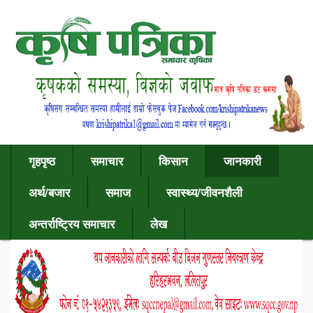
गृहपृष्ठ
समाचार
किसान
जानकारी
अर्थ/बजार
समाज
स्वास्थ्य/जीवनशैली
अन्तर्राष्ट्रिय समाचार
लेख