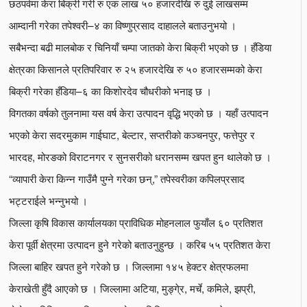
छठपर्वमा केरा बिक्री गरी रु एक लाख ५० हजारदेखि रु दुई लाखसम्म
आम्दानी गरेका तपेश्वरी–४ का विष्णुप्रसाद दाहालले बताउनुभयो ।
सबैभन्दा बढी मालबोक र चिनियाँ चम्पा जातको केरा बिक्री भएको छ । हँडिया
क्षेत्रका किसानले प्रतिपरिवार रु २५ हजारदेखि रु ५० हजारसम्मको केरा
बिक्री गरेका हँडिया–६ का किशोरदेव चौधरीको भनाइ छ ।
विगतका वर्षको तुलनामा यस वर्ष केरा उत्पादन वृद्धि भएको छ । यहाँ उत्पादन
भएको केरा सदरमुकाम गाईघाट, बेल्टार, सप्तरीको कञ्चनपुर, फत्तेपुर र
भारदह, मोरङको विराटनगर र सुनसरीको धरानसम्म खपत हुन थालेको छ ।
“व्यापारी केरा किन्न गाउँमै पुग्ने गरेका छन्,” तपेस्वरीका कपिलप्रसाद
भट्टराईले भन्नुभयो ।
जिल्ला कृषि विकास कार्यालयका प्राविधिक मोहनलाल फुयाँल ६० प्रतिशत
केरा पूर्वी क्षेत्रमा उत्पादन हुने गरेको बताउनुहुन्छ । करिब ५५ प्रतिशत केरा
जिल्ला बाहिर खपत हुने गरेको छ । जिल्लामा १४५ हेक्टर क्षेत्रफलमा
केराखेती हुँदै आएको छ । जिल्लामा अटिया, मुङ्गे्र, मर्चे, कमिले, झप्री,