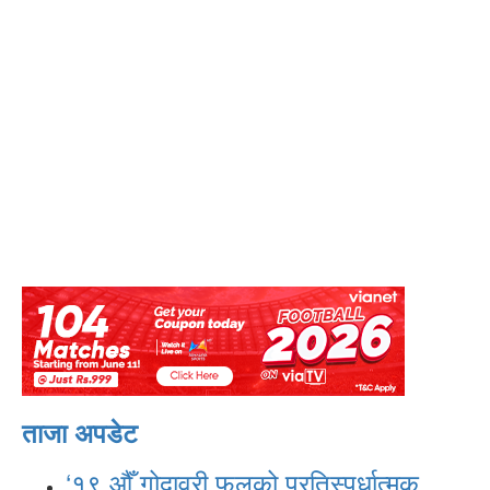
ताजा अपडेट
‘१९ औँ गोदावरी फूलको प्रतिस्पर्धात्मक