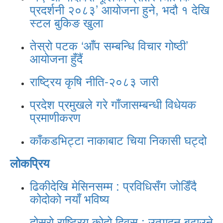
प्रदर्शनी २०८३’ आयोजना हुने, भदौ १ देखि
स्टल बुकिङ खुला
तेस्रो पटक ‘आँप सम्बन्धि विचार गोष्ठी’
आयोजना हुँदैं
राष्ट्रिय कृषि नीति-२०८३ जारी
प्रदेश प्रमुखले गरे गाँजासम्बन्धी विधेयक
प्रमाणीकरण
काँकडभिट्टा नाकाबाट चिया निकासी घट्दो
लोकप्रिय
ढिकीदेखि मेसिनसम्म : प्रविधिसँग जोडिँदै
कोदोको नयाँ भविष्य
दोस्रो राष्ट्रिय कोदो दिवस : उत्पादन बढाउने