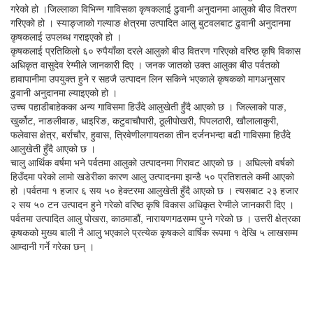
गरेको हो ।जिल्लाका विभिन्न गाविसका कृषकलाई ढुवानी अनुदानमा आलुको बीउ वितरण
गरिएको हो । स्याङ्जाको गल्याङ क्षेत्रमा उत्पादित आलु बुटवलबाट ढुवानी अनुदानमा
कृषकलाई उपलब्ध गराइएको हो ।
कृषकलाई प्रतिकिलो ६० रुपैयाँका दरले आलुको बीउ वितरण गरिएको वरिष्ठ कृषि विकास
अधिकृत वासुदेव रेग्मीले जानकारी दिए । जनक जातको उक्त आलुका बीउ पर्वतको
हावापानीमा उपयुक्त हुने र सहजै उत्पादन लिन सकिने भएकाले कृषकको मागअनुसार
ढुवानी अनुदानमा ल्याइएको हो ।
उच्च पहाडीबाहेकका अन्य गाविसमा हिउँदे आलुखेती हुँदै आएको छ । जिल्लाको पाङ,
खुर्कोट, नाङलीवाङ, धाइरिङ, कटुवाचौपारी, ठूलीपोखरी, पिपलठारी, खौलालाकुरी,
फलेवास क्षेत्र, बर्राचौर, हुवास, त्रिवेणीलगायतका तीन दर्जनभन्दा बढी गाविसमा हिउँदे
आलुखेती हुँदै आएको छ ।
चालु आर्थिक वर्षमा भने पर्वतमा आलुको उत्पादनमा गिरावट आएको छ । अघिल्लो वर्षको
हिउँदमा परेको लामो खडेरीका कारण आलु उत्पादनमा झन्डै ५० प्रतिशतले कमी आएको
हो ।पर्वतमा १ हजार ६ सय ५० हेक्टरमा आलुखेती हुँदै आएको छ । त्यसबाट २३ हजार
२ सय ५० टन उत्पादन हुने गरेको वरिष्ठ कृषि विकास अधिकृत रेग्मीले जानकारी दिए ।
पर्वतमा उत्पादित आलु पोखरा, काठमाडौं, नारायणगढसम्म पुग्ने गरेको छ । उत्तरी क्षेत्रका
कृषकको मुख्य बाली नै आलु भएकाले प्रत्येक कृषकले वार्षिक रूपमा १ देखि ५ लाखसम्म
आम्दानी गर्ने गरेका छन् ।