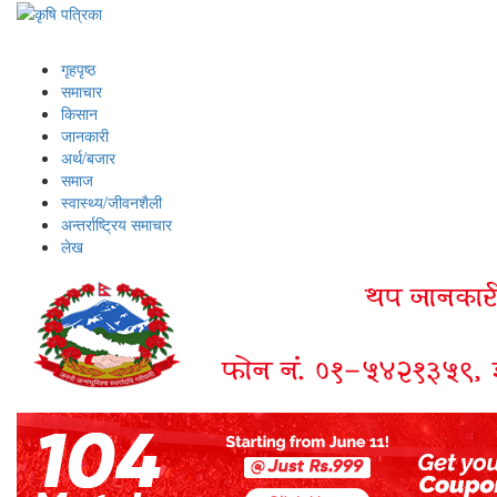
गृहपृष्ठ
समाचार
किसान
जानकारी
अर्थ/बजार
समाज
स्वास्थ्य/जीवनशैली
अन्तर्राष्ट्रिय समाचार
लेख