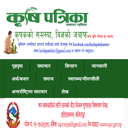
गृहपृष्ठ
समाचार
किसान
जानकारी
अर्थ/बजार
समाज
स्वास्थ्य/जीवनशैली
अन्तर्राष्ट्रिय समाचार
लेख