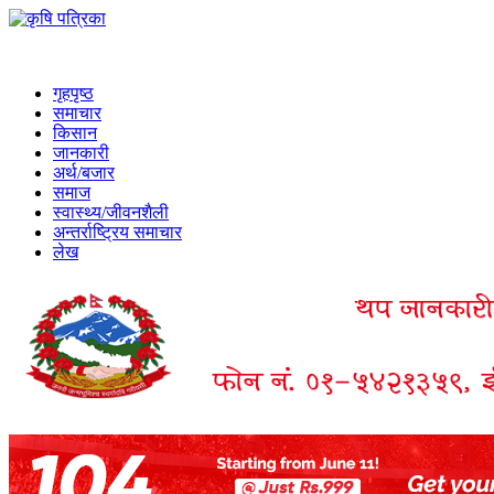
गृहपृष्ठ
समाचार
किसान
जानकारी
अर्थ/बजार
समाज
स्वास्थ्य/जीवनशैली
अन्तर्राष्ट्रिय समाचार
लेख