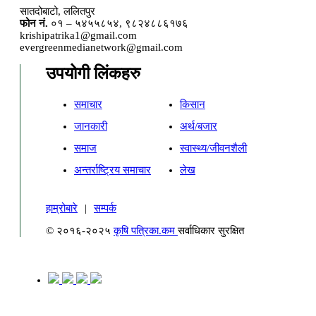
सातदोबाटो, ललितपुर
फोन नं.
०१ – ५४५५८५४, ९८२४८८६१७६
krishipatrika1@gmail.com
evergreenmedianetwork@gmail.com
उपयोगी लिंकहरु
समाचार
किसान
जानकारी
अर्थ/बजार
समाज
स्वास्थ्य/जीवनशैली
अन्तर्राष्ट्रिय समाचार
लेख
हाम्रोबारे
|
सम्पर्क
© २०१६-२०२५
कृषि पत्रिका.कम
सर्वाधिकार सुरक्षित