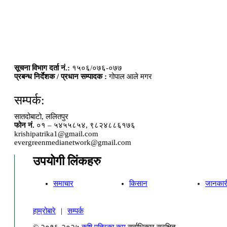
सूचना विभाग दर्ता नं.:
१५०६/०७६-०७७
प्रबन्ध निर्देशक / प्रधान सम्पादक :
गोपाल आले मगर
सम्पर्क:
सातदोबाटो, ललितपुर
फोन नं.
०१ – ५४५५८५४, ९८२४८८६१७६
krishipatrika1@gmail.com
evergreenmedianetwork@gmail.com
उपयोगी लिंकहरु
समाचार
किसान
जानकार
हाम्रोबारे
|
सम्पर्क