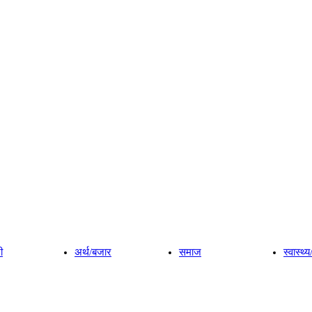
ी
अर्थ/बजार
समाज
स्वास्थ