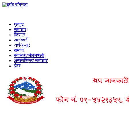
गृहपृष्ठ
समाचार
किसान
जानकारी
अर्थ/बजार
समाज
स्वास्थ्य/जीवनशैली
अन्तर्राष्ट्रिय समाचार
लेख