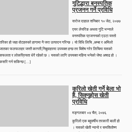
गुटिद्धारा बनस्पतिक
प्रजनन गर्ने प्रविधि
सरोज दाहाल
शनिबार १० जेठ, २०७७
एयर लेयरिङ अथवा गुटि भन्नाले
वनस्पतिक प्रजननको एउटा यस्तो
तरिका हो जहा वोटहरुको हागामा नै जरा उत्पादन गरिन्छ । यो विधि लिचि ,अम्बा र अमिलो
जातका फलफलहर जस्तै कागती,निबुवाहरमा उपयक्त हन्छ तर बिशेष गरेर लिचिमा यसको
सफलता र लोकप्रियता धेरै रहेको छ । यसको लागि उपयक्त महिना भनेको जेष्ठ अषाढ हो ।
कसरि गर्न सकिन्छ […]
कुरिलो खेती गर्ने बेला भो
है, सिक्नुहोस खेती
प्रविधि
मङ्गलबार ०४ चैत, २०७६
कुरिलो एक बहुवर्षीय तरकारी बाली हो
। यसको खेती न्यानो र समशितोष्ण