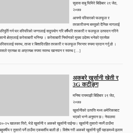
सुवास वाबु घिमिरे
बिहिबार २९ जेठ,
२०७७
आफ्नो परिवारको फलफूल र
तरकारीजन्य बस्तुको दैनिक मागलाई
परिपुर्ति गर्न घर वरिपरिको जग्गालाई सदुपयोग गरि वर्षैभरि तरकारी र फलफूल उत्पादन गरिने
सानो क्षेत्रलाई करेसाबारी भनिन्छ । करेसाबारी निर्माणको मुख्य उद्देश्य भनेको प्रत्येक
परिवारलाई स्वस्थ, ताजा र बिशादिरहित तरकारी र फलफूल निरन्तर रुपमा प्रदान गर्नु हो ।
यसले प्रत्यक्ष वा अप्रत्यक्ष रुपमा स्वस्थ खानपान र स्वस्थ […]
अकबरे खुर्सानी खेती र
3G कटीङ्ग
मनिषा रायमाझी
बिहिबार २९ जेठ,
२०७७
खुर्सानीको उत्पत्ति मध्य अमेरिकाबाट
भएको भन्ने अनुमान छ। नेपालमा
२०-२५ खालका पिरो, भेडे खुर्सानी र अकबरे खुर्सानी पाईन्छ। खुर्सानी तुसारो नपर्ने ठाउँमा
बहुवर्षीय र तुसारो पर्ने ठाउँमा एकबर्सीय बाली हो। विशेष गरी अकबरे खुर्सानी पूर्वी पहाडमध्ये इलाम