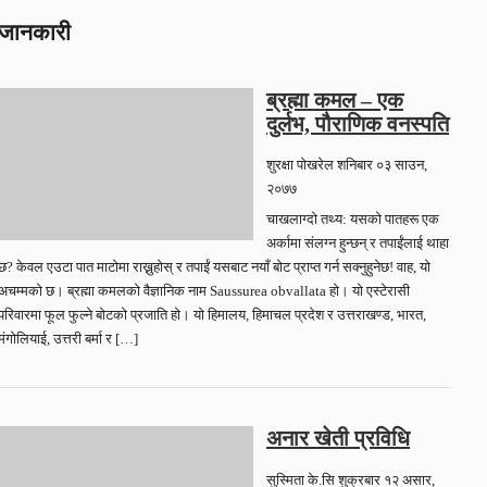
जानकारी
ब्रह्मा कमल – एक
दुर्लभ, पौराणिक वनस्पति
शुरक्षा पोखरेल
शनिबार ०३ साउन,
२०७७
चाखलाग्दो तथ्य: यसको पातहरू एक
अर्कामा संलग्न हुन्छन् र तपाईंलाई थाहा
छ? केवल एउटा पात माटोमा राख्नुहोस् र तपाईं यसबाट नयाँ बोट प्राप्त गर्न सक्नुहुनेछ! वाह, यो
अचम्मको छ। ब्रह्मा कमलको वैज्ञानिक नाम Saussurea obvallata हो। यो एस्टेरासी
परिवारमा फूल फुल्ने बोटको प्रजाति हो। यो हिमालय, हिमाचल प्रदेश र उत्तराखण्ड, भारत,
मंगोलियाई, उत्तरी बर्मा र […]
अनार खेती प्रविधि
सुस्मिता के.सि
शुक्रबार १२ असार,