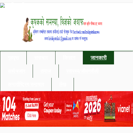
गृहपृष्ठ
समाचार
किसान
जानकारी
अर्थ/बजार
समाज
स्वास्थ्य/जीवनशैली
अन्तर्राष्ट्रिय समाचार
लेख