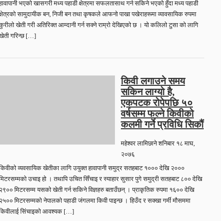
हावापानी भएको खासगरी मध्य पहाडी क्षेत्रमा सफलतासाथ गर्न सकिने भएको हुँदा मध्य पहाडी
क्षेत्रको सामुदायीक बन, निजी बन तथा कृषकले आफनो पाखा पखेराहरूमा व्यावसायिक रुपमा
कुरीलो खेती गरी अतिरिक्त आम्दानी गर्न सक्ने राम्रो देखिएको छ । यो कलिलो टुसा को लागि
खेती गरिन्छ […]
किवी लगाउने समय
सकिन लाग्यो है,
एकपटक रोपेपछि ५०
वर्षसम्म फल्ने किवीको
कलमी गर्ने प्रविधि सिकौं
महेश्वर लामिछाने
शनिबार १८ माघ,
२०७६
किवीको व्यवसायिक खेतीका लागि उयुक्त हावापानी समुद्र सतहबाट १००० देखि २०००
मिटरसम्मको उचाइ हो । तथापि उचित सिँचाइ र स्याहार सुसार पुगे समुद्री सतहबाट ८०० देखि
२९०० मिटरसम्म यसको खेती गर्न सकिने विज्ञहरु बताउँछन् । प्राकृतिक रुपमा १६०० देखि
२५०० मिटरसम्मको नेपालको पहाडी जंगलमा किवी पाइन्छ । हिउँद र सक्खा गर्मी मौसममा
किवीलाई सिंचाइको आवश्यक […]