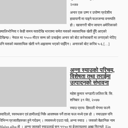
२०७७
अनार एक उष्ण र उपोष्ण प्रदेशीय
हावापानी मा पाइने फलजन्या वनस्पति
हो। खासगरी चीन जापान अमेरिकाकाे
क्यालिभोनिया र केही समय यतादेखि भारतमा समेत यसको व्यवसायिक खेती हुँदै आएको
देखिन्छ। नेपाल मा १५०० मीटर सम्म को उचाईमा अनार को बोट करेसाबारी मा लगाएको भेटिए
पनि यसको व्यवसायिक खेती भने अझसम्म भएको पाइँदैन। अनारको बोट करिब ५-६ […]
अन्ना स्याउको परिचय,
विशेषता तथा तराईमा
उत्पादनको संभावना
महेश कुमार भण्डारी/ललित बि. सि.
शनिबार ३१ जेठ, २०७७
स्याउ प्रायः हिमाली भेगमा फल्ने
स्वादिलो, स्वस्थकर एवं हामीलाई निकै आवश्यक पर्ने ताजा फल मध्ये एक हो । स्याउहरु पनि
विभिन्न प्रजातीहरुका हुने गर्दछन् । त्यसमध्ये एउटा पर्छ, अन्ना स्याउ । जसको बैज्ञानिक नाम
Malus alba हो । अन्ना जातको स्याउलाई सन् १९५० मा ईजरायलमा अब्बा स्टिनले Ein