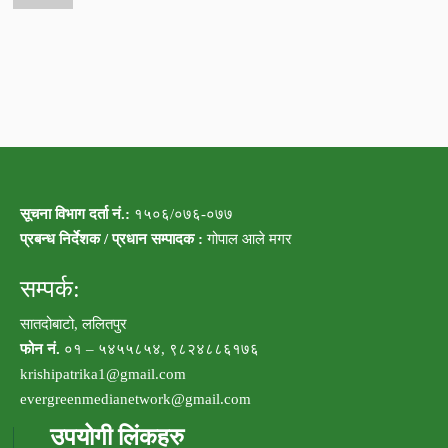
सूचना विभाग दर्ता नं.:
१५०६/०७६-०७७
प्रबन्ध निर्देशक / प्रधान सम्पादक :
गोपाल आले मगर
सम्पर्क:
सातदोबाटो, ललितपुर
फोन नं.
०१ – ५४५५८५४, ९८२४८८६१७६
krishipatrika1@gmail.com
evergreenmedianetwork@gmail.com
उपयोगी लिंकहरु