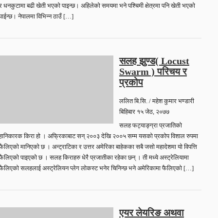
र धनकुटामा बढी खेती भएको पाइन्छ। अहिलेको समयमा भने पश्चिमी क्षेत्रमा पनि खेती भएको
पाईन्छ। नेपालमा विभिन्न ठाउँ […]
सलह झुण्ड( Locust
Swarm ) परिचय र
प्रकोप
ललित बि.सि. / महेश कुमार भण्डारी
बिहिबार १५ जेठ, २०७७
सलह फट्याङ्ग्रा प्रजातिको
हानिकारक किरा हो । अफ्रिकाबाट सन् २००३ देखि २००५ सम्म यसको प्रकोप विशाल रुपमा
फैलिएको मानिएको छ । अन्ट्राटिका र उत्तर अमेरिका बाहेकका सबै जसो महादेशमा यो विपत्ति
फैलिएको पाइएको छ । सलह किराहरु धेरै प्रजातीका रहेका छन् । ती मध्ये अस्ट्रेलियामा
फैलिएको सलहलाई अस्ट्रेलियन प्लेग लोकस्ट भनेर चिनिन्छ भने अमेरिकामा फैलिएको […]
एयर लेयरिङ अथवा