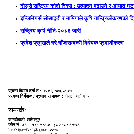
दोस्रो राष्ट्रिय कोदो दिवस : उत्पादन बढाउने र आयात घटाउ
इन्जिनियर्स सोसाइटी र नामियाले कृषि यान्त्रिकीकरणको दिग
राष्ट्रिय कृषि नीति-२०८३ जारी
प्रदेश प्रमुखले गरे गाँजासम्बन्धी विधेयक प्रमाणीकरण
सूचना विभाग दर्ता नं.:
१५०६/०७६-०७७
प्रबन्ध निर्देशक / प्रधान सम्पादक :
गोपाल आले मगर
सम्पर्क:
सातदोबाटो, ललितपुर
फोन नं.
०१ – ५४५५८५४, ९८२४८८६१७६
krishipatrika1@gmail.com