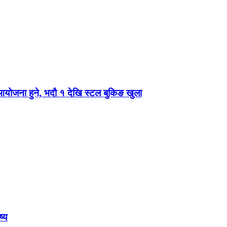
 आयोजना हुने, भदौ १ देखि स्टल बुकिङ खुला
ष्य