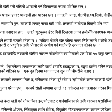
 खेती गरी गतिलो आम्दानी गर्ने किसानका रुपमा परिचित छन् ।
ख पचास हजार आम्दानी हात पारेका छन् । काउली, बन्दा, गोलभेँडा,घ्यू सिमी, बोड
निन्, त्यसपछि पुनः तरकारी लगाए नाफा बढी भयो, तरकारी हातोहात बिक्री पनि भयो 
जना बनाएका छन् । उनले युट्युबमा हेरेर मिनी टिलरमा लाग्ने हलोसँगै आवश्यक अन
 तयारी उनको रहेको छ । ‘पहिला गोरुले खेत जोत्दा समय निकै लाग्ने र सोचे जस्त
ेसिनरी र आधुनिक कृषि औजारको प्रयोग गर्न थालेपछि उत्पादन बढेको छ ।’
ढ दशकदेखि तरकारी खेतीमा संलग्न चौधरीसँग स्वामित्वको एक बिघा १० कठ्ठा जग्गा
े, ‘ग्रिननेटमा लगाउनका लागि कार्य अगाडि बढाइएको छ, खुला ठाउँमा गरिने तरकारी
क्नै आँटेको छ । एक दुई दिनमा धान काटन सुरु गर्ने चौधरीले बताए ।
 ‘कामको व्यस्तता निकै छ, परिवारमा रहेका दुई छोरा र श्रीमतीले समेत तरकारी ख
ुमान गरेका छन् । गतवर्ष सोही जग्गामा उनले १८ क्वीन्टल धान उत्पादन गरेका थिए 
ाले केरा खेती गर्ने तौरतरिका इन्टरनेटबाट र गाउँपालिकाको कृषि शाखका प्राविध
, मेसिनरी औजार, सिँचाइका लागि बोरिङ, विद्युतीय मोटरलगायतका सामान जोडेका