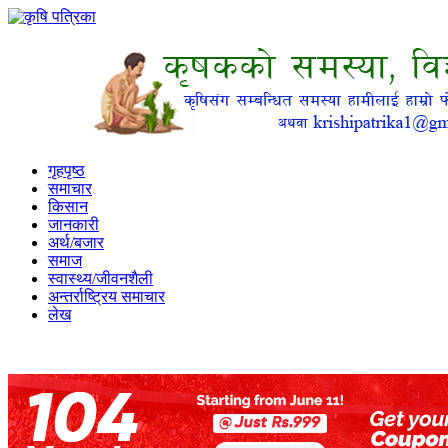
गृहपृष्ठ
समाचार
किसान
जानकारी
अर्थ/बजार
समाज
स्वास्थ्य/जीवनशैली
अन्तर्राष्ट्रिय समाचार
लेख