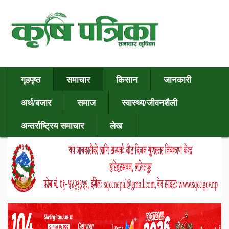
गृहपृष्ठ
समाचार
किसान
जानकारी
अर्थ/बजार
समाज
स्वास्थ्य/जीवनशैली
अन्तर्राष्ट्रिय समाचार
लेख