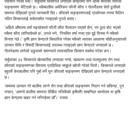
पहिचान गरेका थिए। सर्कुवामा किसानले लगाएको काँक्रामा पनि औसा कीराको व्यापक
सङ्क्रमण भेटिएको छ। मकैबालीमा अमेरिकन फौजी कीरा र गोलभेँडामा सेतो ढुसीको
समस्या देखिएको पुनले जानकारी दिए। कीराको सङ्क्रमणलाई प्रकोपका रुपमा फैलिन
नदिन किसानलाई सचेतसमेत गराइएको पुनले बताए।
‘अहिले औषतमा वर्षा भइरहेकाले फौजी कीरा फैलाउन पाएको छैन्, तर ठूला बोट भएको
मकैमा कीरा लागिसकेको छ’, उनले भने, ‘नियमित वर्षा नभए एक दुई दिनमा नै मकैको
विनाश गर्छ।’ कृषि ज्ञान केन्द्रले सिफारिस गरेका मकैको जातका आधारमा सोहीअनुसारको
उपचार विधि र विषादी किसानलाई उपलब्ध गराइएको ज्ञान केन्द्रले जनाएको छ।
गोलभेडामा लागेको डढुवाको समस्याले व्यावसायिक किसान मर्कामा परेका छन्।
सर्कुवाका ३४ किसानले खेतबारीमा लगाएका नगदे, खाद्यान्न तथा फलफूलमा रोग तथा
कीराको सङ्क्रमणका विषयमा प्राविधिक समूहले खोजी गरेको थियो। किसानले लगाएको
बहुवर्षे केराबालीमा पनि गुबो मर्ने घुन कीराको सङ्क्रमण देखिएको ज्ञान केन्द्रले जनाएको
छ।
‘समयमा उपचार गरे बालीमा लाग्ने रोग तथा कीराको सङ्क्रमण निदान गर्न सकिन्छ’, पुन
भन्छन्, ‘आफ्नो बालीमा समस्या देखिँदा नजिकैको कृषिसँग सम्बन्धित कार्यालय वा कृषि
ज्ञान केन्द्रमा खबर गर्न भनिरहेका छौँ।’ रासस