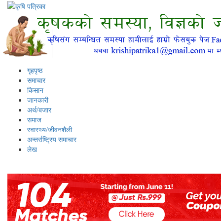
गृहपृष्ठ
समाचार
किसान
जानकारी
अर्थ/बजार
समाज
स्वास्थ्य/जीवनशैली
अन्तर्राष्ट्रिय समाचार
लेख