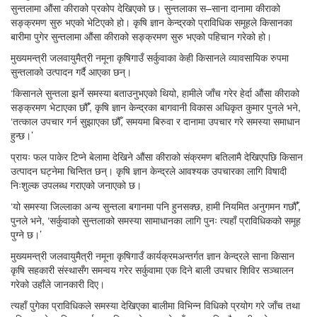
सुन्तलामा औंसा कीराको प्रकोप देखिएको छ। सुन्तलाका स–साना दानामा कीराको
सङ्क्रमण सुरु भएको भेटिएको हो। कृषि ज्ञान केन्द्रको प्राविधिक समूहले किसानका
बारीमा पुगेर सुन्तलामा औंसा कीराको सङ्क्रमण सुरु भएको पहिचान गरेको हो।
मुख्यमन्त्री जलवायुमैत्री नमूना कृषिगाउँ सर्कुवाका केही किसानले व्यावसायिक रुपमा
सुन्तलाको उत्पादन गर्दै आएका छन्।
‘किसानले सुन्तला झर्ने समस्या बताउनुभएको थियो, हामीले जाँच गरेर हेर्दा औंसा कीराको
सङ्क्रमण भेटाएका छौँ’, कृषि ज्ञान केन्द्रका बागवानी विकास अधिकृत कुमार पुनले भने,
‘तत्काल उपचार गर्न सुझाएका छौंँ, समयमा बिरुवा र दानामा उपचार गरे समस्या समाधान
हुन्छ।’
प्रायः फल पाकेर टिप्ने बेलामा देखिने औंसा कीराको संक्रमण बतिलामै देखिएपछि किसान
उत्पादन घट्नेमा चिन्तित छन्। कृषि ज्ञान केन्द्रले आवश्यक उपचारका लागि विषादी
निःशुल्क उपलब्ध गराएको जनाएको छ।
‘यो समस्या जिल्लाका अन्य सुन्तला बगानमा पनि हुनसक्छ, हामी नियमित अनुगमन गछौँ’,
पुनले भने, ‘सर्कुवाको सुन्तलाको समस्या सामाधानका लागि पुनः त्यहाँ प्राविधिकको समूह
पुग्ने छ।’
मुख्यमन्त्री जलवायुमैत्री नमूना कृषिगाउँ कार्यक्रमअन्तर्गत ज्ञान केन्द्रले साना किसान
कृषि सहकारी संस्थासँग समन्वय गरेर सर्कुवामा एक दिने बाली उपचार शिविर सञ्चालन
गरेको उहाँले जानकारी दिए।
त्यहाँ पुगेका प्राविधिकले समस्या देखिएका बालीमा विभिन्न विधिको प्रयोग गरे जाँच तथा