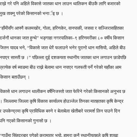
राख्ने गरे पनि अहिले विकासे जातका धान लाउन थालिकन बीउकै लागि बजारको
मुख ताक्नु परेको किसानको भनार्इ छ ।
“हाँमीसँग आफ्नै कलमखोर, गोला, हरिणकेर, वानपाकी, जसवा र सञ्जिरासहितका
दर्जनौ धानका जात हुन्थे” भङ्गाहा नगरपालिका–९ हरिणमरीका ८० वर्षीय किसान
जितन यादब भने, “विकासे जात धेरै फलाउने भनेर पुरानो धान मासियो, अहिले बीउ
नपाएर सास्ती छ ।” पछिल्ला दुई दशकयता स्थानीय जातका धान लगाउन छाडेपछि
प्रत्येक वर्ष ब्याडमा बीउ राख्ने बेलामा धान नपाएर गलफती पर्ने गरेको यहाँका आम
किसान बताउँछन् ।
विकासे धान लगाउन थालीकन वर्षेनिजस्तो जात फेरिने गरेको किसानको अनुभव छ
। जिल्लामा जिल्ला कृषि विकास कार्यालय होउञ्जेल तिनका मातहतका कृषि केन्द्र
र उपकेन्द्रमा कृषि प्राविधिक बस्ने र बेलाबेला खेतीबारे परामर्श लिन पाउने दिन
पनि गएको किसानको गुनासो छ ।
“गाउँमा सिंहदरबार पुगेको कुरामात्र भयो, हाम्रा कुनै स्थानीयतहले कृषि शाखा