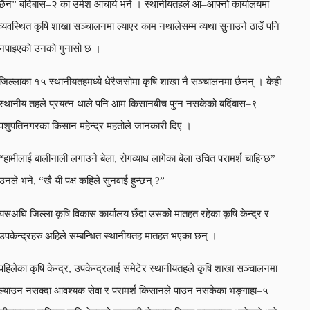
छैन” बर्दिबास–२ का उमेश आचार्य भने । स्थानीयतहले आ–आफ्नो कार्यालयमा
व्यवस्थित कृषि शाखा सञ्चालनमा ल्याएर काम नथालेसम्म व्यथा सुनाउने ठाउँ पनि
नपाइएको उनको गुनासो छ ।
जिल्लाका १५ स्थानीयतहमध्ये धेरैजसोमा कृषि शाखा नै सञ्चालनमा छैनन् । केही
स्थानीय तहले प्रयत्न थाले पनि आम किसानबीच पुग्न नसकेको बर्दिबास–९
पशुपतिनगरका किसान महेन्द्र महतोले जानकारी दिए ।
“हामीलाई बालीनाली लगाउने बेला, रोगव्याध लागेका बेला उचित परामर्श चाहिन्छ”
उनले भने, “खै यी पक्ष कहिले सुनवाई हुन्छन् ?”
यसअघि जिल्ला कृषि विकास कार्यालय छँदा उसको मातहत रहेका कृषि केन्द्र र
उपकेन्द्रहरु अहिले सम्बन्धित स्थानीयतह मातहत भएका छन् ।
पहिलेका कृषि केन्द्र, उपकेन्द्रलाई समेटेर स्थानीयतहले कृषि शाखा सञ्चालनमा
ल्याउन नसक्दा आवश्यक सेवा र परामर्श किसानले पाउन नसकेका भङ्गाहा–५