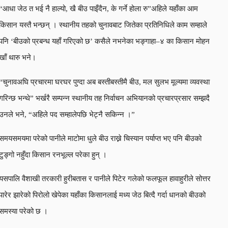
“आधा जेठ त भई नै हाल्यो, खै बीउ पाइँदैन, के गर्ने होला रु”अहिले यहाँका आम
किसान यस्तै भन्छन् । स्थानीय तहको चुनावबाट जितेका प्रतिनिधिले काम सम्हाले
पनि ‘बीउको प्रबन्ध यहाँ गरिएको छ’ कसैले नभनेका भङ्गाहा–४ का किसान मोहन
खाँ थारु भने।
“चुनावअघि प्रचारमा घरघर पुग्दा अब बस्तीबस्तीमै बीउ, मल सुलभ मूल्यमा व्यवस्था
गरिन्छ भन्थे” भर्खरै सम्पन्न स्थानीय तह निर्वाचन अभियानको प्रचारप्रसार सम्झदै
उनले भने, “अहिले पद सम्हालेपछि भेट्नै सकिन्न ।”
समयसमयमा परेको पानीले माटोमा धुले बीउ राख्ने चिस्यान पर्याप्त भए पनि बीउको
टुङ्गो नहुँदा किसान रनभूल्ल परेका हुन् ।
यसपालि वैशाखी तरकारी हुरीबतास र पानीले पिटेर गलेको फलफूल हावाहुरीले सोत्तर
पारेर झारेको पिरोलो खेपेका यहाँका किसानलाई मध्य जेठ बित्दै गर्दा धानको बीउको
समस्या परेको छ ।