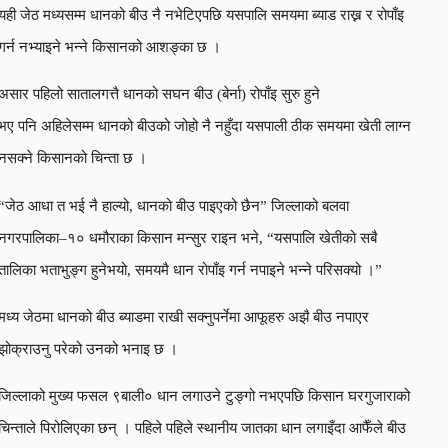
यही जेठ मध्यसम्म धानको बीउ नै नभेटिएपछि यसपालि समयमा ब्याड राख्न र रोपाँइ
गर्न नभ्याइने भन्ने किसानको आशङ्का छ ।
असार पहिलो सातालगत्तै धानको सघन बीउ (बेर्ना) रोपाँइ सुरु हुने
भए पनि अहिलेसम्म धानको बीउको जोहो नै नहुँदा यसपाली ठीक समयमा खेती लाग्न
नसक्ने किसानको चिन्ता छ ।
“जेठ आधा त भई नै हाल्यो, धानको बीउ पाइएको छैन” जिल्लाको बलवा
नगरपालिका–१० धमौराका किसान मन्सुर राइन भने, “यसपालि खेतीको सबै
तालिका भताभुङ्ग हुनेभयो, समयमै धान रोपाँइ गर्न नपाइने भन्ने परिसक्यो ।”
मध्य जेठमा धानको बीउ ब्याडमा राखी सक्नुपर्नेमा आफूहरु अझै बीउ नपाएर
झोक्राउनु परेको उनको भनाइ छ ।
जिल्लाको मुख्य फसल ९बाली० धान लगाउने टुङ्गो नभएपछि किसान घरगुजाराको
चिन्ताले पिरोलिएका छन् । पहिले पहिले स्थानीय जातका धान लगाइँदा आफैँले बीउ