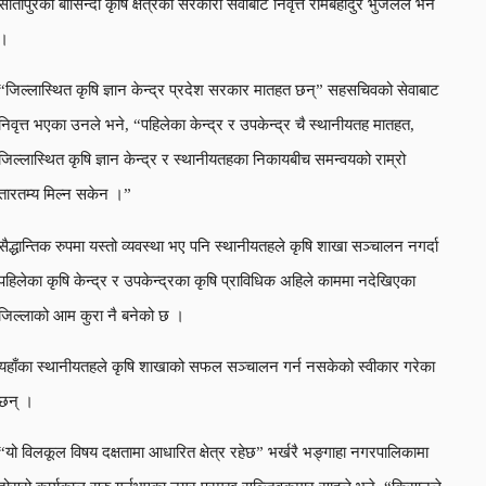
सीतापुरका बासिन्दा कृषि क्षेत्रको सरकारी सेवाबाट निवृत्त रामबहादुर भुजेलले भने
।
“जिल्लास्थित कृषि ज्ञान केन्द्र प्रदेश सरकार मातहत छन्” सहसचिवको सेवाबाट
निवृत्त भएका उनले भने, “पहिलेका केन्द्र र उपकेन्द्र चै स्थानीयतह मातहत,
जिल्लास्थित कृषि ज्ञान केन्द्र र स्थानीयतहका निकायबीच समन्वयको राम्रो
तारतम्य मिल्न सकेन ।”
सैद्धान्तिक रुपमा यस्तो व्यवस्था भए पनि स्थानीयतहले कृषि शाखा सञ्चालन नगर्दा
पहिलेका कृषि केन्द्र र उपकेन्द्रका कृषि प्राविधिक अहिले काममा नदेखिएका
जिल्लाको आम कुरा नै बनेको छ ।
यहाँका स्थानीयतहले कृषि शाखाको सफल सञ्चालन गर्न नसकेको स्वीकार गरेका
छन् ।
“यो विलकूल विषय दक्षतामा आधारित क्षेत्र रहेछ” भर्खरै भङ्गाहा नगरपालिकामा