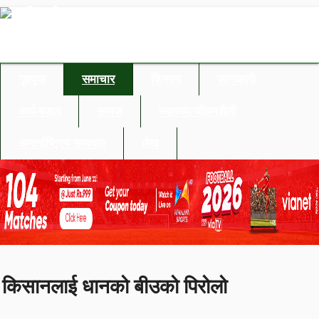
गृहपृष्ठ
समाचार
किसान
जानकारी
अर्थ/बजार
समाज
स्वास्थ्य/जीवनशैली
अन्तर्राष्ट्रिय समाचार
लेख
किसानलाई धानको बीउको पिरोलो