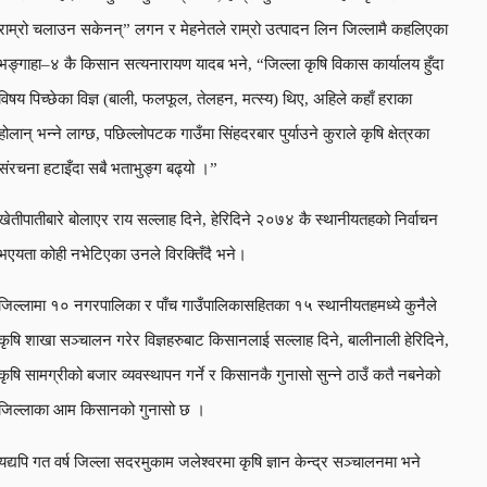
राम्रो चलाउन सकेनन्” लगन र मेहनेतले राम्रो उत्पादन लिन जिल्लामै कहलिएका
भङ्गाहा–४ कै किसान सत्यनारायण यादब भने, “जिल्ला कृषि विकास कार्यालय हुँदा
विषय पिच्छेका विज्ञ (बाली, फलफूल, तेलहन, मत्स्य) थिए, अहिले कहाँ हराका
होलान् भन्ने लाग्छ, पछिल्लोपटक गाउँमा सिंहदरबार पुर्याउने कुराले कृषि क्षेत्रका
संरचना हटाइँदा सबै भताभुङ्ग बढ्यो ।”
खेतीपातीबारे बोलाएर राय सल्लाह दिने, हेरिदिने २०७४ कै स्थानीयतहको निर्वाचन
भएयता कोही नभेटिएका उनले विरक्तिँदै भने।
जिल्लामा १० नगरपालिका र पाँच गाउँपालिकासहितका १५ स्थानीयतहमध्ये कुनैले
कृषि शाखा सञ्चालन गरेर विज्ञहरुबाट किसानलाई सल्लाह दिने, बालीनाली हेरिदिने,
कृषि सामग्रीको बजार व्यवस्थापन गर्ने र किसानकै गुनासो सुन्ने ठाउँ कतै नबनेको
जिल्लाका आम किसानको गुनासो छ ।
यद्यपि गत वर्ष जिल्ला सदरमुकाम जलेश्वरमा कृषि ज्ञान केन्द्र सञ्चालनमा भने