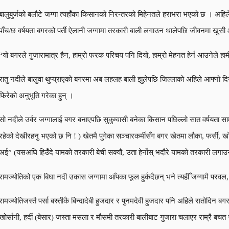
बालुबुर्जको बलौटे जग्गा त्यहाँका किसानको निरन्तरको मिहेनतले हराभरा भएको छ । अह
पाँच/छ वर्षयता बगरको पर्ती ऐलानी जग्गामा तरकारी बाली लगाउन थालेपछि जीवनमा खुस
“यो बगरले गुजारामात्र हैन, हाम्रो फरक परिचय पनि दियो, हाम्रो मेहनत हेर्न आउनेले हा
रातु नदीले बालुवा थुप्य्राएको बगरमा अब लहलह बाली झुलेपछि जिल्लाको अहिले आफ्नो 
फिरेको अनुभूति गरेका हुन् ।
सो नदीले उर्वर जग्गालाई बगर बनाएपछि सुकुम्वासी बनेका किसान पछिल्लो सात वर्षयत
रहेको देखीरहनु भएको छ नि ! ) खेतमै पुगेका सञ्चारकर्मीसँग बगर खेतमा लौका, फर्सी,
अई” (यसअघि हिउँदे यामको तरकारी बेची सक्यौ, उता हेर्नोस् भदौरे यामको तरकारी लगाउ
रामज्योतिको एक बिघा नदी उकास जग्गामा आँपका फूल हुर्कदैछन् भने त्यहीँ जग्गामै परवल,
रामज्योतिजस्तै पर्सा बस्तीकै बिन्दादेबी हुजदार र पुनमदेवी हुजदार पनि अहिले रातोदिन 
खोर्सानी, हर्दी (बेसार) जस्ता मसला र मौसमी तरकारी बालीबाट गुजारा चलाएर राम्रै ब