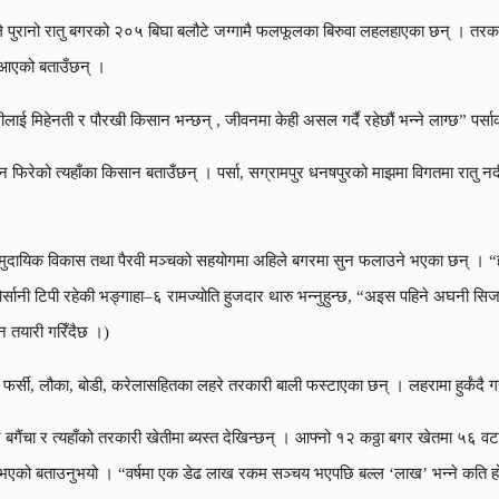
िले पुरानो रातु बगरको २०५ बिघा बलौटे जग्गामै फलफूलका बिरुवा लहलहाएका छन् । तरक
ी आएको बताउँछन् ।
मीलाई मिहेनती र पौरखी किसान भन्छन् , जीवनमा केही असल गर्दै रहेछौं भन्ने लाग्छ” पर्
दिन फिरेको त्यहाँका किसान बताउँछन् । पर्सा, सग्रामपुर धनषपुरको माझमा विगतमा रात
ा सामुदायिक विकास तथा पैरवी मञ्चको सहयोगमा अहिले बगरमा सुन फलाउने भएका छन् । 
 खोर्सानी टिपी रहेकी भङ्गाहा–६ रामज्योति हुजदार थारु भन्नुहुन्छ, “अइस पहिने अघनी
न तयारी गरिँदैछ ।)
 फर्सी, लौका, बोडी, करेलासहितका लहरे तरकारी बाली फस्टाएका छन् । लहरामा हुर्कंदै गर
बगर बगैंचा र त्यहाँको तरकारी खेतीमा ब्यस्त देखिन्छन् । आफ्नो १२ कठ्ठा बगर खेतमा ५६
चत भएको बताउनुभयो । “वर्षमा एक डेढ लाख रकम सञ्चय भएपछि बल्ल ‘लाख’ भन्ने कति हो भ