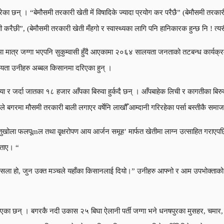
छन् । “बेमौसमी तरकारी खेती में विषादिके ज्यादा प्रयोग कर परैछै” (बेमौसमी तरकारी खेत
ैछी”, (बेमौसमी तरकारी खेती मँहगो र स्वास्थ्यका लागि पनि हानिकारक हुन्छ नि ! त्यसै
जामा मात्र जग्गा भएपनि सुकुम्वासी हुँदै आएकामा २०६४ सालयता जनताको तटबन्ध कार्यक्र
्षयता उनीहरु अब्बल किसानमा दरिएका हुन् ।
जर्दा जातका १८ हजार आँपका बिरुवा हुर्कदै छन् । आँपबाहेक लिची र कागतीका बिरुवा 
रले बगरमा मौसमी तरकारी बाली लगाएर वर्षेनि लाखौँ आम्दानी गरिरहेका पर्सा बस्तीकै सम
ातुखोला फलपूmल तथा वृृक्षरोपण आय आर्जन समूह’ मार्फत खेतीमा लाग्न उत्साहित गराए
बताए। “
ौसला हो, जुन उक्त मञ्चले यहाँका किसानलाई दियो।” उनीहरु आफ्नो र आम उपभोक्ताको स्
ाएका छन् । बगरकै नदी उकास २५ बिघा ऐलानी पर्ती जग्गा भने धनषपुरका मुसहर, चमार,