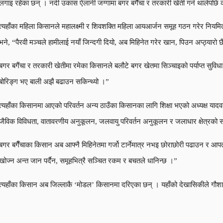
लगाइ रहेका छन् । नदी उकास ऐलानी जग्गामा बगर बगैँचा र तरकारी खेती गर्न थालेपछि 
त्यहाँका महिला किसानले महालक्ष्मी र शिवशक्ति महिला आयआर्जन समूह गठन गरेर नियमित
भने, “पैरवी मञ्चले हामीलाई नयाँ जिन्दगी दियो, अब मिहिनेत गरेर खान, पिउन अप्ठ्यारो 
बगर बगैंचा र तरकारी खेतीमा रमेका किसानले बलौटे बगर खेतमा सिञ्चाइको पर्याप्त सुविधा
बोरिङ्ग भए बाली अझै बढाउन सकिन्थ्यो ।”
त्यहाँका किसानमा आएको परिवर्तन अन्य ठाउँका किसानका लागि शिक्षा भएको अध्यक्ष या
जैविक विविधता, वातावरणीय अनुकूलन, जलवायु परिवर्तन अनुकूलन र जलाधार क्षेत्रको संरक
बगर बगैँचाका किसान अब आफ्नै मिहिनेतमा गर्जो टार्नेमात्र नभइ छोराछोरी पढाउन र आप
खोज्न अन्त जान पर्दैन, समूहभित्रै सञ्चित रकम र बचतले धानिन्छ ।”
त्यहाँका किसान अब जिल्लाकै ‘मोडल’ किसानमा दरिएका छन् । यहाँको देखासिकीले गौश