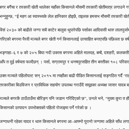
बगर बगैंचा र तरकारी खेती थालेका यहाँका किसानले मौसमी तरकारी खेतीमात्र लगाउने गरेका 
भन्नुहुन्छ, “ई महग आ स्वास्थ्यके लेल हानिकार होइछै, तइलक हमसभ मौसमी तरकारी खेती कर
विसं २०३० को बाढीले जग्गा सबै काटेर बालुवा थुपारेपछि पर्साका आदिवासी थारु लालपुर्
गरिएको बगरमा पैरवी मञ्चले बगर खेती गर्न किसानलाई उत्साहित बनाएपछि पछिल्ला छ वर
भङ्गाहा–६ र ७ को २०५ बिघा नदी उकास बगरमा अहिले मालदह, बम्बै, दशहरी, कलकतीया र 
आँप त दुई वर्षयता फल्दैछन् । पर्सा, सग्रामपुर र धनषपुरसहित तीन बस्तीका १०८ परिवा
उक्त मञ्चले पहिलोपल्ट सन् २०१५ मा त्यहाँका बाढी पीडित किसानलाई सङ्गठित गर्दै ‘र
तरकारीका बिउविजन र प्राविधिक सहयोग उपलब्ध गराउँदै समूहका अध्यक्ष जासर यादब 
मञ्चले बगरकै ठाउँठाउँमा बोरिङ्ग पनि जडान गरिदिएको छ”, उनले भने, “मुख्य कुरा त ह
किसानको उत्पादन उपभोक्ताको पहिलो रोजाइमा पर्ने गरेको छ ।
जग्गाधनी रहेका यादव र थारु किसानले बगरमा आ–आफ्नो पुरानो जग्गामा अहिले साँध लग