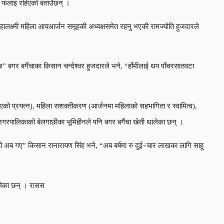
न’ फलाइ रहिएको बताउँछन् ।
हालक्ष्मी महिला आयआर्जन समूहकी अध्यक्षसमेत रहनु भएकी रामज्योति हुजदारले
न्छ” बगर बगैंचाका किसान चन्देश्वर हुजदारले भने, “हाँमीलाई थप पाँचरसातवटा
एको प्रयत्न), महिला सशक्तीकरण (आर्जनमा महिलाको सहभागिता र स्वामित्व),
ला नगरपालिकाको बेलगाछीका भूमिहीनले पनि बगर बगैंचा खेती थालेका छन् ।
ी अब गए” किसान रानारायण सिंंह भने, “अब बर्षमा रु दुई÷चार लाखका लागि साहू
ालेका छन् । रासस