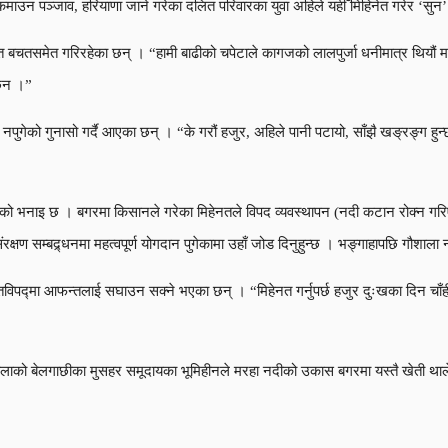
कमाउन पञ्जाव, हरियाणा जाने गरेका दलित परिवारका युवा अहिले यहीँ मिहिनेत गरेर ‘सु
 बचतसमेत गरिरहेका छन् । “हामी बाढीको चपेटाले कागजको लालपुर्जा धनीमात्र थियौं म
छैन ।”
 नपुगेको गुनासो गर्दै आएका छन् । “के गरौं हजुर, अहिले पानी पटायो, साँझै खङ्रङ्ग हु
दवको भनाइ छ । बगरमा किसानले गरेका मिहेनतले विपद व्यवस्थापन (नदी कटान रोक्न गरि
्षण सम्बद्र्धनमा महत्वपूर्ण योगदान पुगेकामा उहाँ जोड दिनुहुन्छ । भङ्गाहापछि गौशा
तविपद्मा आफन्तलाई सघाउन सक्ने भएका छन् । “मिहेनत गर्नुपर्छ हजुर दुःखका दिन चाँह
ालाको बेलगाछीका मुसहर समूदायका भूमिहीनले मरहा नदीको उकास बगरमा यस्तै खेती थ