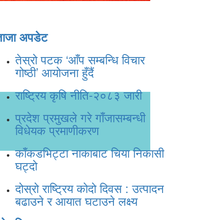
ताजा अपडेट
तेस्रो पटक ‘आँप सम्बन्धि विचार
गोष्ठी’ आयोजना हुँदैं
राष्ट्रिय कृषि नीति-२०८३ जारी
प्रदेश प्रमुखले गरे गाँजासम्बन्धी
विधेयक प्रमाणीकरण
काँकडभिट्टा नाकाबाट चिया निकासी
घट्दो
दोस्रो राष्ट्रिय कोदो दिवस : उत्पादन
बढाउने र आयात घटाउने लक्ष्य