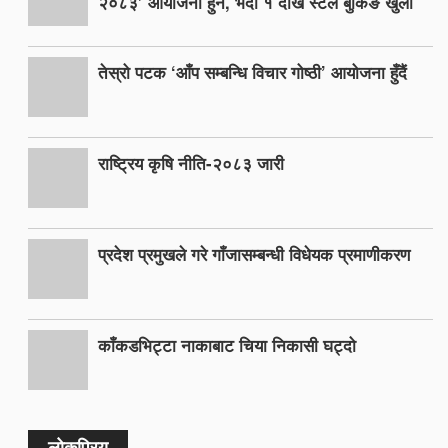
२०८३’ आयोजना हुने, भदौ १ देखि स्टल बुकिङ खुला
तेस्रो पटक ‘आँप सम्बन्धि विचार गोष्ठी’ आयोजना हुँदैं
राष्ट्रिय कृषि नीति-२०८३ जारी
प्रदेश प्रमुखले गरे गाँजासम्बन्धी विधेयक प्रमाणीकरण
काँकडभिट्टा नाकाबाट चिया निकासी घट्दो
लोकप्रिय