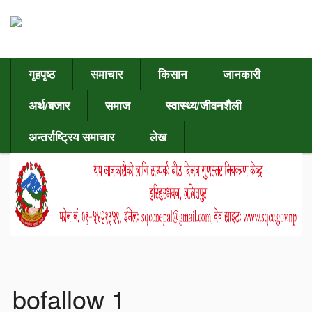
गृहपृष्ठ
समाचार
किसान
जानकारी
अर्थ/बजार
समाज
स्वास्थ्य/जीवनशैली
अन्तर्राष्ट्रिय समाचार
लेख
bofallow 1