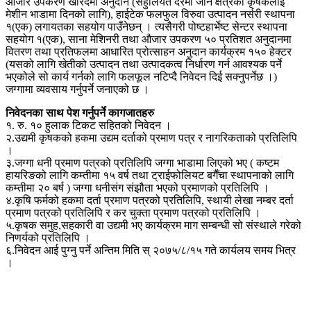
औजार उपकरण खरिदमा अनुदान (सहुलियत दरमा जोन क्षेत्रका कृषकलाई
मेशीन भाडामा दिनको लागि), हाईटेक फलफुल विरुवा उत्पादन नर्सरी स्थापना
१(एक) लगायतका सहयोग पाउँनेछन् । त्यसैगरी पोष्टहार्भेष्ट सेन्टर स्थापना
सहयोग १(एक), साना मेशिनरी तथा औजार उपकरण ५० प्रतिशत अनुदानमा
वितरण तथा प्रतिफलमा आधारित प्रोत्साहन अनुदान कार्यक्रम १५० हेक्टर
(यसको लागि खेतीको उत्पादन तथा उत्पादकत्व निर्धारण गर्न आवश्यक पर्ने
भएकोले सो कार्य गर्नको लागि फलफूल नटिप्दै निवेदन दिई सक्नुपर्नेछ ।)
जग्गामा व्यवसाय गर्नुपर्ने जनाएको छ ।
निवेदनका साथ पेश गर्नुपर्ने कागजातहरु
१. रु. १० हुलाक टिकट सहितको निवेदन ।
२.उद्यमी कृषकको हकमा उद्यम दर्ताको प्रमाण पत्र र नागरिकताको प्रतिलिपि
।
३.जग्गा धनी प्रमाण पत्रको प्रतिलिपि जग्गा भाडामा लिएको भए ( कष्टम
हायरिङको लागि कम्तीमा १५ वर्ष तथा ट्राईफोलियट बगैँचा स्थापनाको लागि
कम्तीमा २० बर्ष ) जग्गा धनीसंग संझौता भएको प्रमाणको प्रतिलिपि ।
४.कृषि फर्मको हकमा दर्ता प्रमाण पत्रको प्रतिलिपि, स्थायी लेखा नम्बर दर्ता
प्रमाण पत्रको प्रतिलिपि र कर चुक्ता प्रमाण पत्रको प्रतिलिपि ।
५.कृषक समुह,सहकारी वा उद्यमी भए कार्यक्रम माग सम्बन्धी सो संस्थाले गरेको
निणर्यको प्रतिलिपि ।
६.निवेदन आई पुग्नु पर्ने अन्तिम मिति स् २०७५/८/१५ गते कार्यलय समय भित्र
।