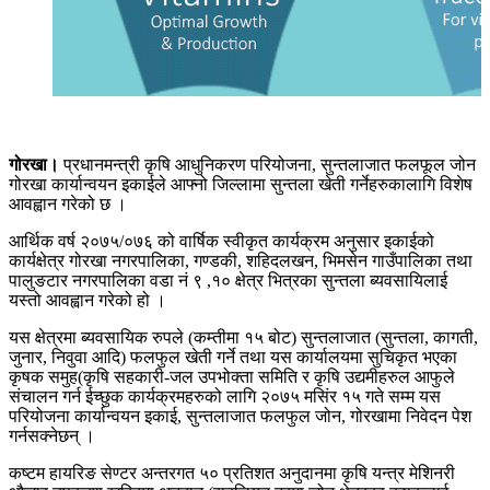
गोरखा।
प्रधानमन्त्री कृषि आधुनिकरण परियोजना, सुन्तलाजात फलफूल जोन
गोरखा कार्यान्वयन इकाईले आफ्नो जिल्लामा सुन्तला खेती गर्नेहरुकालागि विशेष
आवह्वान गरेको छ ।
आर्थिक वर्ष २०७५/०७६ को वार्षिक स्वीकृत कार्यक्रम अनुसार इकाईको
कार्यक्षेत्र गोरखा नगरपालिका, गण्डकी, शहिदलखन, भिमसेन गाउँपालिका तथा
पालुङटार नगरपालिका वडा नं ९ ,१० क्षेत्र भित्रका सुन्तला ब्यवसायिलाई
यस्तो आवह्वान गरेको हो ।
यस क्षेत्रमा ब्यवसायिक रुपले (कम्तीमा १५ बोट) सुन्तलाजात (सुन्तला, कागती,
जुनार, निवुवा आदि) फलफुल खेती गर्ने तथा यस कार्यालयमा सुचिकृत भएका
कृषक समुह(कृषि सहकारी-जल उपभोक्ता समिति र कृषि उद्यमीहरुल आफुले
संचालन गर्न ईच्छुक कार्यक्रमहरुको लागि २०७५ मसिंर १५ गते सम्म यस
परियोजना कार्यान्वयन इकाई, सुन्तलाजात फलफुल जोन, गोरखामा निवेदन पेश
गर्नसक्नेछन् ।
कष्टम हायरिङ सेण्टर अन्तरगत ५० प्रतिशत अनुदानमा कृषि यन्त्र मेशिनरी