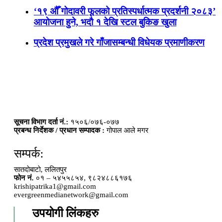
‘१९ औँ गोदावरी फूलको प्रतिस्पर्धात्मक प्रदर्शनी २०८३’
आयोजना हुने, भदौ १ देखि स्टल बुकिङ खुला
प्रदेश प्रमुखले गरे गाँजासम्बन्धी विधेयक प्रमाणीकरण
सूचना विभाग दर्ता नं.:
१५०६/०७६-०७७
प्रबन्ध निर्देशक / प्रधान सम्पादक :
गोपाल आले मगर
सम्पर्क:
सातदोबाटो, ललितपुर
फोन नं.
०१ – ५४५५८५४, ९८२४८८६१७६
krishipatrika1@gmail.com
evergreenmedianetwork@gmail.com
उपयोगी लिंकहरु