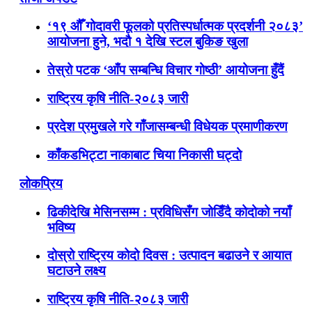
‘१९ औँ गोदावरी फूलको प्रतिस्पर्धात्मक प्रदर्शनी २०८३’
आयोजना हुने, भदौ १ देखि स्टल बुकिङ खुला
तेस्रो पटक ‘आँप सम्बन्धि विचार गोष्ठी’ आयोजना हुँदैं
राष्ट्रिय कृषि नीति-२०८३ जारी
प्रदेश प्रमुखले गरे गाँजासम्बन्धी विधेयक प्रमाणीकरण
काँकडभिट्टा नाकाबाट चिया निकासी घट्दो
लोकप्रिय
ढिकीदेखि मेसिनसम्म : प्रविधिसँग जोडिँदै कोदोको नयाँ
भविष्य
दोस्रो राष्ट्रिय कोदो दिवस : उत्पादन बढाउने र आयात
घटाउने लक्ष्य
राष्ट्रिय कृषि नीति-२०८३ जारी