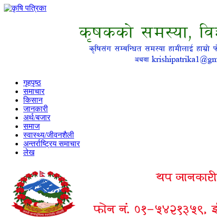
गृहपृष्ठ
समाचार
किसान
जानकारी
अर्थ/बजार
समाज
स्वास्थ्य/जीवनशैली
अन्तर्राष्ट्रिय समाचार
लेख