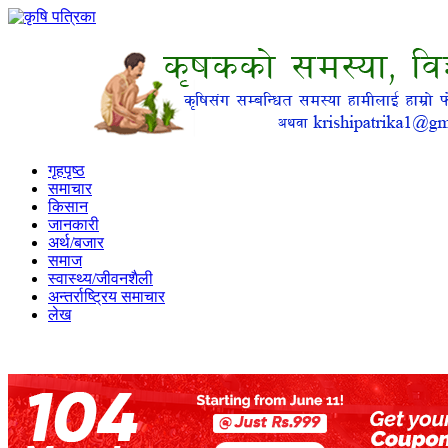
गृहपृष्ठ
समाचार
किसान
जानकारी
अर्थ/बजार
समाज
स्वास्थ्य/जीवनशैली
अन्तर्राष्ट्रिय समाचार
लेख