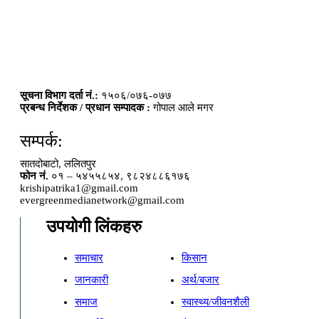
सूचना विभाग दर्ता नं.:
१५०६/०७६-०७७
प्रबन्ध निर्देशक / प्रधान सम्पादक :
गोपाल आले मगर
सम्पर्क:
सातदोबाटो, ललितपुर
फोन नं.
०१ – ५४५५८५४, ९८२४८८६१७६
krishipatrika1@gmail.com
evergreenmedianetwork@gmail.com
उपयोगी लिंकहरु
समाचार
किसान
जानकारी
अर्थ/बजार
समाज
स्वास्थ्य/जीवनशैली