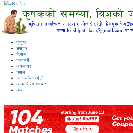
गृहपृष्ठ
समाचार
किसान
जानकारी
अर्थ/बजार
समाज
स्वास्थ्य/जीवनशैली
अन्तर्राष्ट्रिय समाचार
लेख