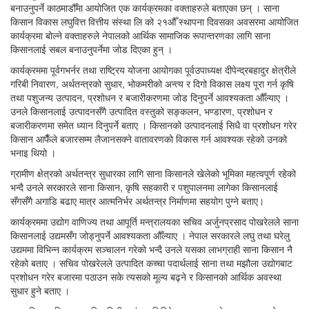
बनाउनुपर्ने काठमाडौँमा आयोजित एक कार्यक्रमका वक्ताहरुले बताएका छन् । साना
किसान विकास लघुवित्त वित्तीय संस्था लि को २१औँ स्थापना दिवसका अवसरमा आयोजित
कार्यक्रमा बोल्ने वक्ताहरुले नेपालको आर्थिक सामाजिक रूपान्तरणका लागि साना
किसानलाई सबल बनाउनुपर्नेमा जोड दिएका हुन् ।
कार्यक्रममा पूर्वगभर्नर तथा राष्ट्रिय योजना आयोगका पूर्वउपाध्यक्ष दीपेन्द्रबहादुर क्षेत्रीले
गरिबी निवारण, अर्थतन्त्रको सुधार, भोकमरीको अन्त्य र दिगो विकास लक्ष्य पूरा गर्न कृषि
तथा पशुजन्य उत्पादन, प्रशोधन र बजारीकरणमा जोड दिनुपर्ने आवश्यकता औँल्याए ।
उनले किसानलाई उत्पादनसँगै उत्पादित वस्तुको सङ्कलन, भण्डारण, प्रशोधन र
बजारीकरणमा समेत ध्यान दिनुपर्ने बताए । किसानको उत्पादनलाई सिधै वा प्रशोधन गरेर
किसान आफैँले बजारसम्म लैजानसक्ने वातावरणको विकास गर्न आवश्यक रहेको उनको
भनाइ थियो ।
ग्रामीण क्षेत्रको अर्थतन्त्र सुधारका लागि साना किसानले खेलेको भूमिका महत्वपूर्ण रहेको
भन्दै उनले सरकारले साना किसान, कृषि सहकारी र पशुपालनमा लागेका किसानलाई
सँगसँगै अगाडि बढाए मात्र आत्मनिर्भर अर्थतन्त्र निर्माणमा सहयोग पुग्‍ने बताए।
कार्यक्रममा उद्योग वाणिज्य तथा आपूर्ति मन्त्रालयका सचिव अर्जुनप्रसाद पोखरेलले साना
किसानलाई उद्यमसँग जोड्नुपर्ने आवश्यकता औँल्याए । नेपाल सरकारले लघु तथा घरेलु
उद्यममा विभिन्न कार्यक्रम सञ्चालन गरेको भन्दै उनले यसका लाभग्राही साना किसान नै
रहेको बताए । सचिव पोखरेलले उत्पादित कच्चा पदार्थलाई साना तथा मझौला उद्योगबाट
प्रशोधन गरेर बजारमा पठाउन सके त्यसको मूल्य बढ्ने र किसानको आर्थिक अवस्था
सुधार हुने बताए ।