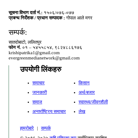
सूचना विभाग दर्ता नं.:
१५०६/०७६-०७७
प्रबन्ध निर्देशक / प्रधान सम्पादक :
गोपाल आले मगर
सम्पर्क:
सातदोबाटो, ललितपुर
फोन नं.
०१ – ५४५५८५४, ९८२४८८६१७६
krishipatrika1@gmail.com
evergreenmedianetwork@gmail.com
उपयोगी लिंकहरु
समाचार
किसान
जानकारी
अर्थ/बजार
समाज
स्वास्थ्य/जीवनशैली
अन्तर्राष्ट्रिय समाचार
लेख
हाम्रोबारे
|
सम्पर्क