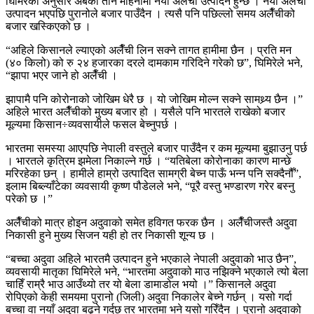
घिमिरेका अनुसार अबको तीन महिनामा नयाँ अलैँची उत्पादन हुन्छ । नयाँ अलैँची
उत्पादन भएपछि पुरानोले बजार पाउँदैन । त्यसै पनि पछिल्लो समय अलैँचीको
बजार खस्किएको छ ।
“अहिले किसानले ल्याएको अलैँची लिन सक्ने तागत हामीमा छैन । प्रति मन
(४० किलो) को रु २४ हजारका दरले दामकाम गरिदिने गरेको छ”, घिमिरेले भने,
“झापा भएर जाने हो अलैँची ।
झापामै पनि कोरोनाको जोखिम धेरै छ । यो जोखिम मोल्न सक्ने सामथ्र्य छैन ।”
अहिले भारत अलैँचीको मुख्य बजार हो । यसैले पनि भारतले राखेको बजार
मूल्यमा किसान÷व्यवसायीले फसल बेच्नुपर्छ ।
भारतमा समस्या आएपछि नेपाली वस्तुले बजार पाउँदैन र कम मूल्यमा बुझाउनु पर्छ
। भारतले कृत्रिम झमेला निकाल्ने गर्छ । “यतिबेला कोरोनाका कारण मान्छे
मरिरहेका छन् । हामीले हाम्रो उत्पादित सामग्री बेच्न पाऊँ भन्न पनि सक्दैनौँ”,
इलाम बिब्ल्याँटेका व्यवसायी कृष्ण पौडेलले भने, “पूरै वस्तु भण्डारण गरेर बस्नु
परेको छ ।”
अलैँचीको मात्र होइन अदुवाको समेत हविगत फरक छैन । अलैँचीजस्तै अदुवा
निकासी हुने मुख्य सिजन यही हो तर निकासी शून्य छ ।
“बच्चा अदुवा अहिले भारतमै उत्पादन हुने भएकाले नेपाली अदुवाको भाउ छैन”,
व्यवसायी मातृका घिमिरेले भने, “भारतमा अदुवाको माउ नझिक्ने भएकाले त्यो बेला
चाहिँ राम्रै भाउ आउँथ्यो तर यो बेला डामाडोल भयो ।” किसानले अदुवा
रोपिएको केही समयमा पुरानो (जिली) अदुवा निकालेर बेच्ने गर्छन् । यसो गर्दा
बच्चा वा नयाँ अदुवा बढ्ने गर्दछ तर भारतमा भने यसो गरिँदैन । पुरानो अदुवाको