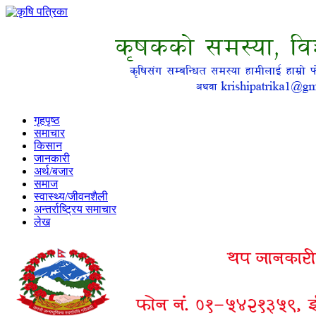
गृहपृष्ठ
समाचार
किसान
जानकारी
अर्थ/बजार
समाज
स्वास्थ्य/जीवनशैली
अन्तर्राष्ट्रिय समाचार
लेख