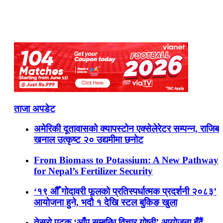
ताजा अपडेट
अमेरिकी दूतावासको क्यापस्टोन एक्सेलेरेटर सम्पन्न, राजिब
खनाल उत्कृष्ट २० उद्यमीमा छनोट
From Biomass to Potassium: A New Pathway
for Nepal’s Fertilizer Security
‘१९ औँ गोदावरी फूलको प्रतिस्पर्धात्मक प्रदर्शनी २०८३’
आयोजना हुने, भदौ १ देखि स्टल बुकिङ खुला
तेस्रो पटक ‘आँप सम्बन्धि विचार गोष्ठी’ आयोजना हुँदैं