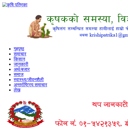
गृहपृष्ठ
समाचार
किसान
जानकारी
अर्थ/बजार
समाज
स्वास्थ्य/जीवनशैली
अन्तर्राष्ट्रिय समाचार
लेख