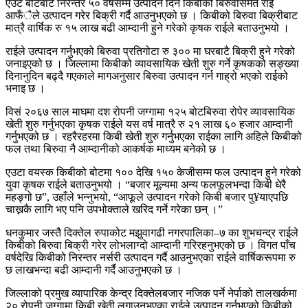
एउटै बोटबाट निरन्तर ५० वर्षसम्म उत्पादन दिने किबीको बिरुवासमेत राई
आफँैले उत्पादन गरेर बिक्री गर्दै आउनुभएको छ । किबीको बिरुवा बिक्रीबाट
मात्रै वार्षिक रु १५ लाख बढी आम्दानी हुने गरेको कृषक राईले बताउनुभयो ।
राईले उत्पादन गर्नुभएको बिरुवा प्रतिगोटा रु ३०० मा घरबाटै बिक्री हुने गरेको
जनाइएको छ । जिल्लामा किबीको व्यावसायिक खेती शुरु गर्ने कृषकको सङ्ख्या
दिनानुदिन बढ्दै गएकाले मागअनुसार बिरुवा उत्पादन गर्न गाह्रो भएको राईको
भनाइ छ ।
विसं २०६७ साल माघमा दश रोपनी जग्गामा १२५ बोटबिरुवा रोपेर व्यावसायिक
खेती शुरु गर्नुभएका कृषक राईले यस वर्ष मात्रै रु २१ लाख ६० हजार आम्दानी
गर्नुभएको छ । रहरैरहरमा किबी खेती शुरु गर्नुभएका राईका लागि अहिले किबीको
फल तथा बिरुवा नै आम्दानीको आकर्षक माध्यम बनेको छ ।
एउटा वयस्क किबीको बोटमा १०० देखि १५० केजीसम्म फल उत्पादन हुने गरेको
युवा कृषक राईले बताउनुभयो । “बजार मूल्यमा अन्य फलफूलभन्दा किबी धेरै
महङ्गो छ”, उहाँले भन्नुभयो, “आफूले उत्पादन गरेको किबी बजार पु¥याएपछि
चाख्नकै लागि भए पनि उपभोक्ताले खरिद गर्ने गरेका छन् ।”
धनकुमार जस्तै दिक्तेल रुपाकोट मझुवागढी नगरपालिका–७ का शुभचन्द्र राईले
किबीको बिरुवा बिक्री गरेर लोभलाग्दो आम्दानी गरिरहनुभएको छ । विगत पाँच
वर्षदेखि किबीको निरन्तर नर्सरी उत्पादन गर्दै आउनुभएका राईले वार्षिकरूपमा रु
छ लाखभन्दा बढी आम्दानी गर्दै आउनुभएको छ ।
जिल्लाको प्रमुख व्यापारिक केन्द्र दिक्तेलबजार नजिक पर्ने नेर्पाको तालखर्कमा
२० रोपनी जग्गामा किबी खेती लगाउनुभएका राईले उत्पादन गर्नुभएको किबीको