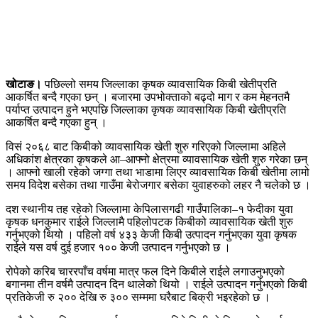
खोटाङ।
पछिल्लो समय जिल्लाका कृषक व्यावसायिक किबी खेतीप्रति
आकर्षित बन्दै गएका छन् । बजारमा उपभोक्ताको बढ्दो माग र कम मेहनतमै
पर्याप्त उत्पादन हुने भएपछि जिल्लाका कृषक व्यावसायिक किबी खेतीप्रति
आकर्षित बन्दै गएका हुन् ।
विसं २०६८ बाट किबीको व्यावसायिक खेती शुरु गरिएको जिल्लामा अहिले
अधिकांश क्षेत्रका कृषकले आ–आफ्नो क्षेत्रमा व्यावसायिक खेती शुरु गरेका छन्
। आफ्नो खाली रहेको जग्गा तथा भाडामा लिएर व्यावसायिक किबी खेतीमा लामो
समय विदेश बसेका तथा गाउँमा बेरोजगार बसेका युवाहरुको लहर नै चलेको छ ।
दश स्थानीय तह रहेको जिल्लामा केपिलासगढी गाउँपालिका–१ फेदीका युवा
कृषक धनकुमार राईले जिल्लामै पहिलोपटक किबीको व्यावसायिक खेती शुरु
गर्नुभएको थियो । पहिलो वर्ष ४३३ केजी किबी उत्पादन गर्नुभएका युवा कृषक
राईले यस वर्ष दुई हजार १०० केजी उत्पादन गर्नुभएको छ ।
रोपेको करिब चाररपाँच वर्षमा मात्र फल दिने किबीले राईले लगाउनुभएको
बगानमा तीन वर्षमै उत्पादन दिन थालेको थियो । राईले उत्पादन गर्नुभएको किबी
प्रतिकेजी रु २०० देखि रु ३०० सम्ममा घरैबाट बिक्री भइरहेको छ ।