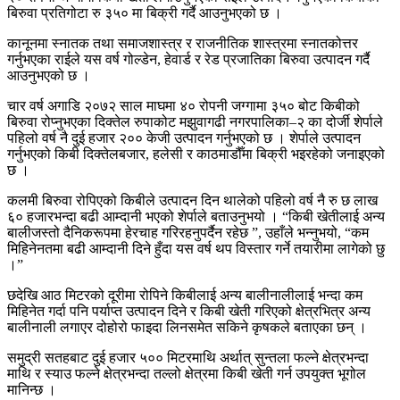
बिरुवा प्रतिगोटा रु ३५० मा बिक्री गर्दै आउनुभएको छ ।
कानूनमा स्नातक तथा समाजशास्त्र र राजनीतिक शास्त्रमा स्नातकोत्तर
गर्नुभएका राईले यस वर्ष गोल्डेन, हेवार्ड र रेड प्रजातिका बिरुवा उत्पादन गर्दै
आउनुभएको छ ।
चार वर्ष अगाडि २०७२ साल माघमा ४० रोपनी जग्गामा ३५० बोट किबीको
बिरुवा रोप्नुभएका दिक्तेल रुपाकोट मझुवागढी नगरपालिका–२ का दोर्जी शेर्पाले
पहिलो वर्ष नै दुई हजार २०० केजी उत्पादन गर्नुभएको छ । शेर्पाले उत्पादन
गर्नुभएको किबी दिक्तेलबजार, हलेसी र काठमाडौँमा बिक्री भइरहेको जनाइएको
छ ।
कलमी बिरुवा रोपिएको किबीले उत्पादन दिन थालेको पहिलो वर्ष नै रु छ लाख
६० हजारभन्दा बढी आम्दानी भएको शेर्पाले बताउनुभयो । “किबी खेतीलाई अन्य
बालीजस्तो दैनिकरूपमा हेरचाह गरिरहनुपर्दैन रहेछ ”, उहाँले भन्नुभयो, “कम
मिहिनेनतमा बढी आम्दानी दिने हुँदा यस वर्ष थप विस्तार गर्ने तयारीमा लागेको छु
।”
छदेखि आठ मिटरको दूरीमा रोपिने किबीलाई अन्य बालीनालीलाई भन्दा कम
मिहिनेत गर्दा पनि पर्याप्त उत्पादन दिने र किबी खेती गरिएको क्षेत्रभित्र अन्य
बालीनाली लगाएर दोहोरो फाइदा लिनसमेत सकिने कृषकले बताएका छन् ।
समुद्री सतहबाट दुई हजार ५०० मिटरमाथि अर्थात् सुन्तला फल्ने क्षेत्रभन्दा
माथि र स्याउ फल्ने क्षेत्रभन्दा तल्लो क्षेत्रमा किबी खेती गर्न उपयुक्त भूगोल
मानिन्छ ।