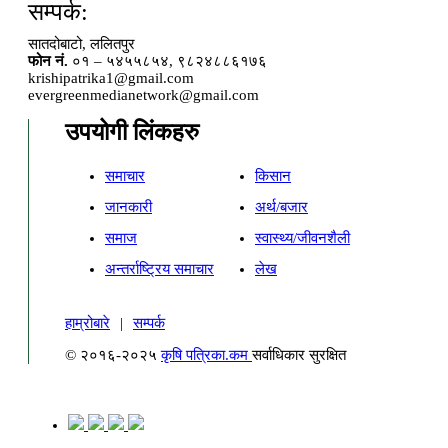
सम्पर्क:
सातदोबाटो, ललितपुर
फोन नं.
०१ – ५४५५८५४, ९८२४८८६१७६
krishipatrika1@gmail.com
evergreenmedianetwork@gmail.com
उपयोगी लिंकहरु
समाचार
किसान
जानकारी
अर्थ/बजार
समाज
स्वास्थ्य/जीवनशैली
अन्तर्राष्ट्रिय समाचार
लेख
हाम्रोबारे
|
सम्पर्क
© २०१६-२०२५
कृषि पत्रिका.कम
सर्वाधिकार सुरक्षित