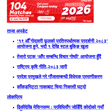
ताजा अपडेट
‘१९ औँ गोदावरी फूलको प्रतिस्पर्धात्मक प्रदर्शनी २०८३’
आयोजना हुने, भदौ १ देखि स्टल बुकिङ खुला
तेस्रो पटक ‘आँप सम्बन्धि विचार गोष्ठी’ आयोजना हुँदैं
राष्ट्रिय कृषि नीति-२०८३ जारी
प्रदेश प्रमुखले गरे गाँजासम्बन्धी विधेयक प्रमाणीकरण
काँकडभिट्टा नाकाबाट चिया निकासी घट्दो
लोकप्रिय
ढिकीदेखि मेसिनसम्म : प्रविधिसँग जोडिँदै कोदोको नयाँ