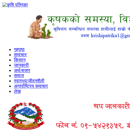
गृहपृष्ठ
समाचार
किसान
जानकारी
अर्थ/बजार
समाज
स्वास्थ्य/जीवनशैली
अन्तर्राष्ट्रिय समाचार
लेख