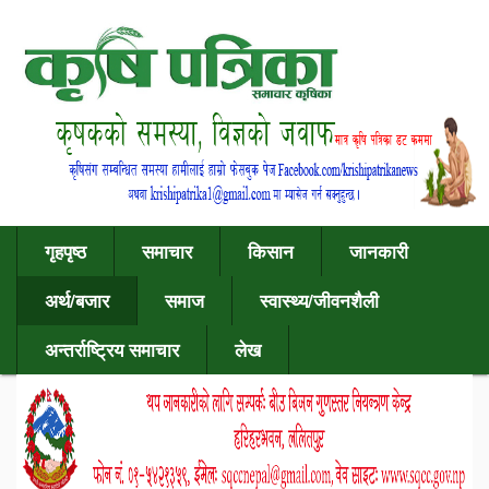
गृहपृष्ठ
समाचार
किसान
जानकारी
अर्थ/बजार
समाज
स्वास्थ्य/जीवनशैली
अन्तर्राष्ट्रिय समाचार
लेख