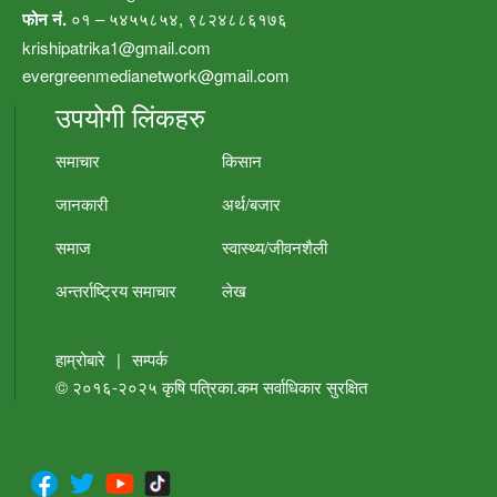
फोन नं.
०१ – ५४५५८५४, ९८२४८८६१७६
krishipatrika1@gmail.com
evergreenmedianetwork@gmail.com
उपयोगी लिंकहरु
समाचार
किसान
जानकारी
अर्थ/बजार
समाज
स्वास्थ्य/जीवनशैली
अन्तर्राष्ट्रिय समाचार
लेख
हाम्रोबारे
|
सम्पर्क
© २०१६-२०२५
कृषि पत्रिका.कम
सर्वाधिकार सुरक्षित