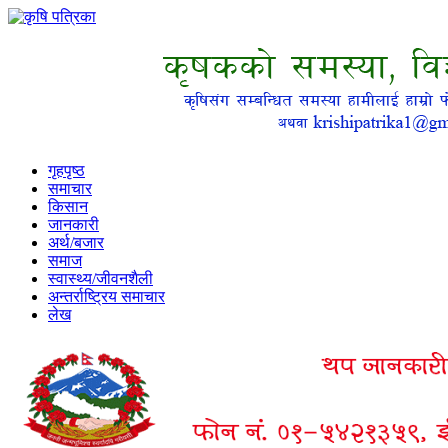
गृहपृष्ठ
समाचार
किसान
जानकारी
अर्थ/बजार
समाज
स्वास्थ्य/जीवनशैली
अन्तर्राष्ट्रिय समाचार
लेख