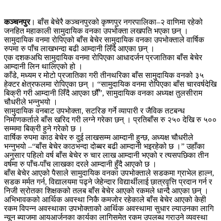
कञ्चनपुर
। बाँस बेचेरै कञ्चनपुरको कृष्णपुर नगरपालिका–२ वाणिमा रहेको
जनहित महाकाली सामुदायिक वनका उपभोक्ता लखपति भएका छन् ।
सामुदायिक वनमा रोपिएको बाँस बेचेर सामुदायिक वनका उपभोक्ताले वार्षिक
रुपमा रु पाँच लाखभन्दा बढी आम्दानी लिँदै आएका छन् ।
एक दशकअघि सामुदायिक वनमा रोपिएका आधादर्जन प्रजातिका बाँस बेचेर
आम्दानी लिन थालिएको हो ।
काँडे, मध्यम र मोटो प्रजातिका गरी तीनथरिका बाँस सामुदायिक वनको ३५
हेक्टर क्षेत्रफलमा रोपिएका छन् । “सामुदायिक वनमा रोपिएका बाँस चारवर्षदेखि
बिक्री गरी आम्दानी लिँदै आएका छौँ”, सामुदायिक वनका अध्यक्ष तुलसीराम
चौधरीले भन्नुभयो ।
सामुदायिक वनबाट उपभोक्ता, सटरिङ गर्ने व्यापारी र जैविक तटबन्ध
निर्माणकर्ताले बाँस खरिद गरी लग्ने गरेका छन् । प्रतिबाँस रु २५० देखि रु ५००
सम्ममा बिक्री हुने गरेको छ ।
वार्षिक रुपमा काठ बेचेर रु दुई लाखसम्म आम्दानी हुन्छ, अध्यक्ष चौधरीले
भन्नुभयो –“बाँस बेचेर काठभन्दा दोब्बर बढी आम्दानी भइरहेको छ ।” उहाँका
अनुसार पहिलो वर्ष बाँस बेचेर रु चार लाख आम्दानी भएको र त्यसपछिका तीन
वर्षमा रु पाँच-पाँच लाखका दरले आम्दानी हुँदै आएको छ ।
बाँस बेचेर आएको पैसाले सामुदायिक वनका उपभोक्ताले सडकमा ग्राभेल हाल्न,
सडक मर्मत गर्न, विद्यालयमा पढ्ने जेहेन्दार विद्यार्थीलाई छात्रवृत्ति प्रदान गर्न र
निजी स्रोतका शिक्षकको तलब बाँस बेचेर आएको रकमले धान्दै आएका छन् ।
अभिभावकको आर्थिक अवस्था निकै कमजोर रहेकाले बाँस बेचेर आएको केही
रकम विपन्न अवस्थाका उपभोक्ताको आर्थिक अवस्थामा सुधार ल्याउनका लागि
न्यून ब्याजमा आयआर्जनका कार्यका लागिसमेत रकम उपलब्ध गराउने व्यवस्था