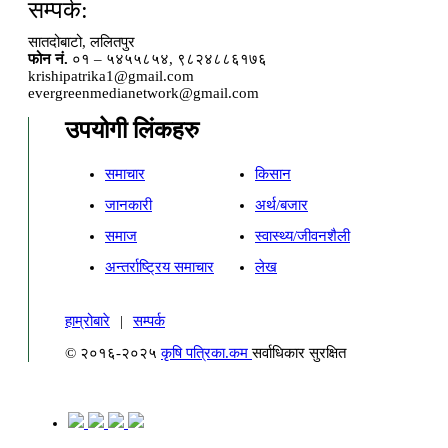
सम्पर्क:
सातदोबाटो, ललितपुर
फोन नं.
०१ – ५४५५८५४, ९८२४८८६१७६
krishipatrika1@gmail.com
evergreenmedianetwork@gmail.com
उपयोगी लिंकहरु
समाचार
किसान
जानकारी
अर्थ/बजार
समाज
स्वास्थ्य/जीवनशैली
अन्तर्राष्ट्रिय समाचार
लेख
हाम्रोबारे
|
सम्पर्क
© २०१६-२०२५
कृषि पत्रिका.कम
सर्वाधिकार सुरक्षित