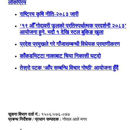
लोकप्रिय
राष्ट्रिय कृषि नीति-२०८३ जारी
‘१९ औँ गोदावरी फूलको प्रतिस्पर्धात्मक प्रदर्शनी २०८३’
आयोजना हुने, भदौ १ देखि स्टल बुकिङ खुला
प्रदेश प्रमुखले गरे गाँजासम्बन्धी विधेयक प्रमाणीकरण
काँकडभिट्टा नाकाबाट चिया निकासी घट्दो
तेस्रो पटक ‘आँप सम्बन्धि विचार गोष्ठी’ आयोजना हुँदैं
सूचना विभाग दर्ता नं.:
१५०६/०७६-०७७
प्रबन्ध निर्देशक / प्रधान सम्पादक :
गोपाल आले मगर