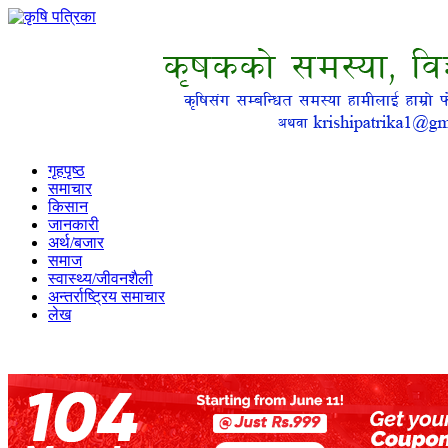
गृहपृष्ठ
समाचार
किसान
जानकारी
अर्थ/बजार
समाज
स्वास्थ्य/जीवनशैली
अन्तर्राष्ट्रिय समाचार
लेख