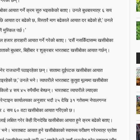
खसीबोका आयात गर्ने क्रम सुरु भइसकेको बताए। उनले बुधबारमात्र ६ सय
आयात दर बढेको छ, विस्तारै माग बढेकाले आयात दर बढेको हो,’ उनले
ै मुस्किल पर्छ।’
ल हजार हाराहारी आयात गर्ने गरेको बताए। ‘दसैं नसकिँदासम्म खसीबोका
 साताको बुधबार, बिहीबार र शुक्रबार भारतबाट खसीबोका आयात गर्छन्।
का किनेर राजधानी पठाइरहेका छन्। सातामा दुईपटक खसीबोका आयात
को छ,’ उनले भने। व्यापारीले भारतबाट कुतुवा मूल्यमा खसीबोका
रतिकिलो ४ सय ४५ रुपैयाँमा बेच्छन्। भारतबाट व्यापारीले ल्याएका
्वारेन्टाइन कार्यालयका अनुसार भदौ २५ देखि ३१ गतेसम्म नेपालगन्ज
जार ८ सय ६० वटा खसीबोका आयात गरिएको छ।
दसैंलाई लक्षित गरेर केही दिनदेखि खसीबोका आयात हुने क्रम बढेको बताए।
भने। भारतबाट आयात हुने खसीबोकाको स्वास्थ्य परीक्षण गरेरमात्र प्रवेश
्ड (खसीबोका राख्ने ठाउँ) छ,’ पाण्डेले भने ‘यहाँ अनलोड गरेर स्वास्थ्य जाँच