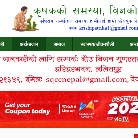
री
अर्थ/बजार
समाज
स्वास्थ्य/जीवनशैली
अन्त