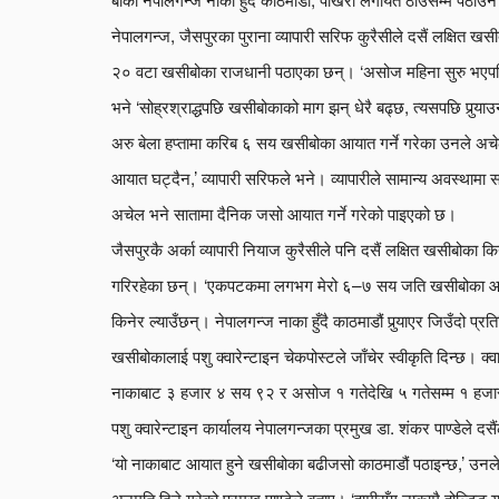
नेपालगन्ज, जैसपुरका पुराना व्यापारी सरिफ कुरैसीले दसैं लक्षित 
२० वटा खसीबोका राजधानी पठाएका छन्। ‘असोज महिना सुरु भएपछि 
भने ‘सोह्रश्राद्धपछि खसीबोकाको माग झन् धेरै बढ्छ, त्यसपछि पुर्‍याउन
अरु बेला हप्तामा करिब ६ सय खसीबोका आयात गर्ने गरेका उनले अचे
आयात घट्दैन,’ व्यापारी सरिफले भने। व्यापारीले सामान्य अवस्थामा
अचेल भने सातामा दैनिक जसो आयात गर्ने गरेको पाइएको छ।
जैसपुरकै अर्का व्यापारी नियाज कुरैसीले पनि दसैं लक्षित खसीबो
गरिरहेका छन्। ‘एकपटकमा लगभग मेरो ६–७ सय जति खसीबोका आइरहे
किनेर ल्याउँछन्। नेपालगन्ज नाका हुँदै काठमाडौं पुर्‍याएर जिउँदो प्
खसीबोकालाई पशु क्वारेन्टाइन चेकपोस्टले जाँचेर स्वीकृति दिन्छ। क
नाकाबाट ३ हजार ४ सय ९२ र असोज १ गतेदेखि ५ गतेसम्म १ ह
पशु क्वारेन्टाइन कार्यालय नेपालगन्जका प्रमुख डा. शंकर पाण्डेले 
‘यो नाकाबाट आयात हुने खसीबोका बढीजसो काठमाडौं पठाइन्छ,’ उनले 
अनुमति दिने गरेको प्रमुख पाण्डेले बताए। ‘हामीसँग नाकामै होल्डिङ यार