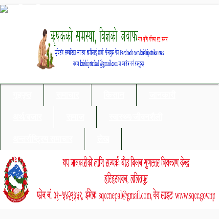
गृहपृष्ठ
समाचार
किसान
जानकारी
अर्थ/बजार
समाज
स्वास्थ्य/जीवनशैली
अन्तर्राष्ट्रिय समाचार
लेख