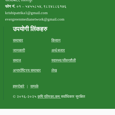
फोन नं.
०१ – ५४५५८५४, ९८२४८८६१७६
krishipatrika1@gmail.com
evergreenmedianetwork@gmail.com
उपयोगी लिंकहरु
समाचार
किसान
जानकारी
अर्थ/बजार
समाज
स्वास्थ्य/जीवनशैली
अन्तर्राष्ट्रिय समाचार
लेख
हाम्रोबारे
|
सम्पर्क
© २०१६-२०२५
कृषि पत्रिका.कम
सर्वाधिकार सुरक्षित