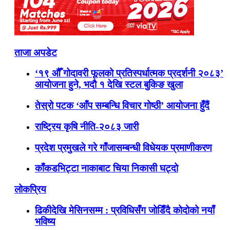
ताजा अपडेट
‘१९ औँ गोदावरी फूलको प्रतिस्पर्धात्मक प्रदर्शनी २०८३’
आयोजना हुने, भदौ १ देखि स्टल बुकिङ खुला
तेस्रो पटक ‘आँप सम्बन्धि विचार गोष्ठी’ आयोजना हुँदैं
राष्ट्रिय कृषि नीति-२०८३ जारी
प्रदेश प्रमुखले गरे गाँजासम्बन्धी विधेयक प्रमाणीकरण
काँकडभिट्टा नाकाबाट चिया निकासी घट्दो
लोकप्रिय
ढिकीदेखि मेसिनसम्म : प्रविधिसँग जोडिँदै कोदोको नयाँ
भविष्य