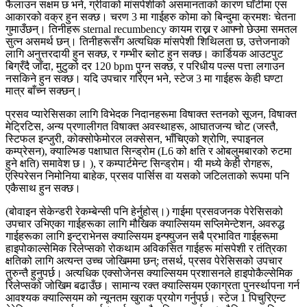
फैलाउन सक्षम छ भने, ग्रीवाको मांसपेशीको असमानताको कारण घाँटीमा एस
आकारको वक्र हुन सक्छ। चरण 3 मा गाईहरु कोमा को बिन्दुमा क्रमशः चेतना
गुमाउँछन्। तिनीहरू sternal recumbency कायम राख्न र आफ्नो छेउमा समतल
सुत्न असमर्थ छन्। तिनीहरूसँग अत्यधिक मांसपेशी शिथिलता छ, उत्तेजनाको
लागि अनुत्तरदायी हुन सक्छ, र गम्भीर ब्लोट हुन सक्छ। कार्डियक आउटपुट
बिग्रँदै जाँदा, मुटुको दर 120 bpm पुग्न सक्छ, र परिधीय पल्स पत्ता लगाउन
नसकिने हुन सक्छ। यदि उपचार गरिएन भने, स्टेज 3 मा गाईहरू केही घण्टा
मात्र बाँच्न सक्छन्।
प्रसव प्यारेसिसका लागि विभेदक निदानहरूमा विषाक्त स्तनको सूजन, विषाक्त
मेट्रिटिस, अन्य प्रणालीगत विषाक्त अवस्थाहरू, आघातजन्य चोट (जस्तै,
स्टिफल इन्जुरी, कोक्सोफेमोरल लक्सेसन, भाँचिएको श्रोणि, स्पाइनल
कम्प्रेसन), क्याल्भिङ पक्षाघात सिन्ड्रोम (L6 को क्षति र ओबलुमबारको रुटमा
हुने क्षति) समावेश छ। ), र कम्पार्टमेन्ट सिन्ड्रोम। यी मध्ये केही रोगहरू,
एस्पिरेसन निमोनिया बाहेक, प्रसव पार्सिस वा यसको जटिलताको रूपमा पनि
एकैसाथ हुन सक्छ।
(बोवाइन सेकेन्डरी रेकम्बेन्सी पनि हेर्नुहोस्।) गाईमा प्रसवजनक पेरेसिसको
उपचार उभिएका गाईहरूका लागि मौखिक क्याल्सियम सप्लिमेन्टेशन, अवरुद्ध
गाईहरूका लागि इन्ट्राभेनस क्याल्सियम इन्फ्युजन सबै प्रभावित गाईहरूमा
हाइपोकाल्सेमिक रिलेप्सको रोकथाम अविकसित गाईहरू मांसपेशी र तंत्रिका
क्षतिको लागि अत्यन्त उच्च जोखिममा छन्; तसर्थ, प्रसव पेरेसिसको उपचार
तुरुन्तै हुनुपर्छ। अत्यधिक एक्सोजेनस क्याल्सियम प्रशासनले हाइपोकैल्सेमिक
रिलेप्सको जोखिम बढाउँछ। सामान्य रक्त क्याल्सियम एकाग्रता पुनर्स्थापना गर्न
आवश्यक क्याल्सियम को न्यूनतम खुराक प्रयोग गर्नुपर्छ। स्टेज 1 पिचुरिएन्ट