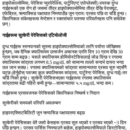
हाइपोकाल्सेमिया, पेरेसिस प्युरपेरेलिस, पार्टुरिएन्ट एपोप्लेक्सी) वयस्क दुग्ध
गाईहरूको एक रोग हो जसमा तीव्र हाइपोक्याल्सेमिया तीव्र देखि पेराक्यूट,
एफेब्रिल, फ्ल्याक्सिड पक्षाघात निम्त्याउँछ जुन प्राय: प्रसव पछि वा चाँडै हुन्छ।
क्लिनिकल संकेतहरूमा मेन्टेशन र रक्तसंचार पतनमा परिवर्तनहरू पनि समावेश
छन्।
गाईहरूमा सुत्केरी पेरेसिसको एटियोलोजी
दुग्ध गाईहरू स्तनपानको सुरुमा हाइपोक्याल्सेमियाको लागि पर्याप्त जोखिममा
हुन्छन्, जब दैनिक क्याल्सियम उत्सर्जन अचानक प्रति दिन 10 ग्राम देखि 30
ग्राम सम्म बढ्छ। यसले क्याल्सियम होमियोस्टेसिसलाई जोड दिन्छ र रगतमा
क्याल्सियम सांद्रता लगभग 8.5 mg/dL को सामान्य तल्लो सन्दर्भ दायरा भन्दा
तल जान सक्छ। रगतमा क्याल्सियमको सांद्रता सामान्यतया प्रसव सुरु भएसँगै
घट्छ (हेर्नुहोस् प्लाज्मा कुल क्याल्सियम सांद्रता, पार्टुरेन्ट पेरेसिस, दुग्ध गाई) तर
चाँडै निको हुन्छ। सुत्केरी पेरेसिसभएका गाईहरूमा रगतमा क्याल्सियम
सांद्रतामा बढी गहिरो कमी हुन्छ—सामान्यतया ५.५ mg/dL भन्दा कम।
गाईहरूमा प्रसवजनक पेरेसिसको क्लिनिकल निष्कर्ष र निदान
सुत्केरीको समयको वरिपरि अवलम्बन
हाइपरएक्सिटबिलिटी जुन फ्ल्यासिड पक्षाघातमा बढ्छ
सुत्केरी पेरेसिसका धेरै जसो केसहरू प्रसव सुरु भएको र प्रसव भएको ~3 दिन
पछि हुन्छन्। प्रसव पार्सिस निम्त्याउने बाहेक, हाइपोक्याल्सेमियाले डिस्टोसिया,