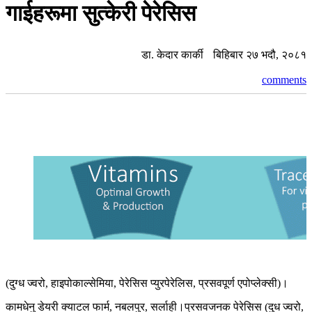
गाईहरूमा सुत्केरी पेरेसिस
डा. केदार कार्की
बिहिबार २७ भदौ, २०८१
comments
(दुग्ध ज्वरो, हाइपोकाल्सेमिया, पेरेसिस प्युरपेरेलिस, प्रसवपूर्ण एपोप्लेक्सी)।
कामधेनु डेयरी क्याटल फार्म, नबलपुर, सर्लाही।प्रसवजनक पेरेसिस (दुध ज्वरो,