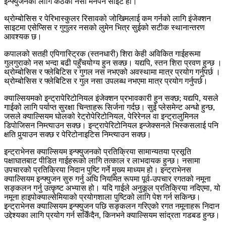
इन्फ्युजनको लागि कंठको नसा मनपर्ने साइट हो।
थ्रोम्बोसिस र पेरिभास्कुलर रिसावको जोखिमलाई कम गर्नको लागि इंजेक्शन
साइटमा एसेप्सिस र गुगुलर नसको लुमेन भित्र सुईको सटीक स्थानान्तरण
आवश्यक छ।
कपालको सतही एपिगास्ट्रिक (स्तनधारी) शिरा केही अविकित गाईहरूमा
गुलगुराको नस भन्दा बढी पहुँचयोग्य हुन सक्छ। यद्यपि, स्तन शिरा प्रवण हुन्छ ।
थ्रोम्बोसिस र फ्लेबिटिस र गुगल नस नभएको अवस्थामा मात्र प्रयोग गर्नुपर्छ ।
थ्रोम्बोसिस र फ्लेबिटिस र गुल नसा उपलब्ध नभएमा मात्र प्रयोग गर्नुपर्छ।
क्याल्सियमको इन्ट्रापेरिटोनियल इंजेक्शन प्रभावकारी हुन सक्छ; यद्यपि, यसले
गाईको लागि पर्याप्त सुरक्षा चिन्ताहरू सिर्जना गर्दछ। सुई प्लेसमेन्ट अन्धो हुन्छ,
जसले क्याल्सियम घोलको रेट्रोपेरिटोनियल, पेरिरेनल वा इन्ट्रालुमिनल
डिपोजिसन निम्त्याउन सक्छ। इन्ट्रापेरिटोनियल इन्जेक्सनले भिस्कसलाई पनि
क्षति पुर्‍याउन सक्छ र पेरिटोनाइटिस निम्त्याउन सक्छ।
इन्ट्राभेनस क्याल्सियम इन्फ्युजनको प्रतिक्रिया सामान्यतया प्रसूति
पक्षाघातबाट पीडित गाईहरूको लागि तत्काल र लाभदायक हुन्छ। नसामा
उपचारको प्रतिक्रिया निदान पुष्टि गर्ने मुख्य माध्यम हो। इन्ट्राभेनस
क्याल्सियम इन्फ्युजन सुरु गर्नु अघि नियमित रूपमा पूर्व-उपचार रगतको नमूना
सङ्कलन गर्नु उत्कृष्ट अभ्यास हो। यदि गाईले अनुकूल प्रतिक्रिया नदिएमा, यो
नमूना हाइपोक्याल्सेमियाको प्रयोगशाला पुष्टिको लागि पेश गर्न सकिन्छ।
इन्ट्राभेनस क्याल्सियम इन्फ्युजन पछि सङ्कलन गरिएको रगत नमूनाहरू निदान
उद्देश्यका लागि प्रयोग गर्न सकिँदैन, किनभने क्याल्सियम सांद्रता गडबड हुन्छ।