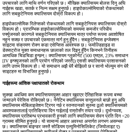
उपचारको लागि माथि वर्णन गरिएको छ। मौखिक क्याल्सियम बोलस दिनु अघि
गाईहरू खडा, सतर्क र निल्न सक्षम हुनुपर्छ। हाइपोकाल्सेमियाको रोकथामको
लागि सबकुटेनियस क्याल्सियम दोस्रो विकल्प हो।
हाइपोकाल्सेमिक रिलेप्सको रोकथामको लागि सबकुटेनियस क्याल्सियम दोस्रो
विकल्प हो। प्रारम्भिक हाइपोकाल्सेमियाको समयमा कमजोर परिधीय
पर्फ्युजनको कारणले सबकुटेनियस क्याल्सियम मात्र पर्याप्त रूपमा अवशोषित
नहुन सक्छ र उपचारको एकमात्र मार्ग हुनु हुँदैन। सबकुटेनियस इन्जेक्शन
साइटमा संक्रमण रोक्न कडा एसेप्सिस आवश्यक छ। फर्माल्डिहाइड वा
डेक्सट्रोज युक्त समाधानहरू छालाको तल दिइनु हुँदैन किनभने तिनीहरू
अत्यधिक चिडचिडा हुन्छन्। क्याल्सियम ग्लुकोनेट (500 एमएल, 23% समाधान
[IV इन्फ्युजनको लागि प्रयोग गरिएको जस्तै]) एससी क्याल्सियम प्रशासनको
लागि उत्तम विकल्प हो। यो समाधान अझै धेरै बोझिलो छ र सानो भोल्युम संग धेरै
साइटहरु मा विभाजित हुनुपर्छ।
गाईहरूमा आंशिक पक्षाघातको रोकथाम
सुक्खा अवधिमा कम क्याल्सियमयुक्त आहार खुवाएर ऐतिहासिक रूपमा बच्चा
जन्माउने पेरेसिस रोकिएको छ। नेगेटिभ क्याल्सियम सन्तुलनले बाछो हुनु अघि
क्याल्सियम मोबिलाइजेशन ट्रिगर गर्छ र स्तनपानको सुरुमा ठूलो क्याल्सियमको
आवश्यकतालाई प्रतिक्रिया दिन गाईलाई राम्रोसँग तयार पार्छ। दुर्भाग्यवश,
क्याल्सियम प्रतिबन्ध प्रभावकारी हुनको लागि क्याल्सियम सेवन प्रति दिन <20
ग्राममा सीमित हुनुपर्छ। यो सामान्य आहार अवस्था अन्तर्गत लगभग असम्भव
छ। क्याल्सियम बाइन्डर जस्तै सोडियम एल्युमिनोसिलिकेट (जियोलाइट ए)
खुवाउनाले क्याल्सियमको कमीलाई रोक्छ र प्रसवको समयमा पेरेसिसको