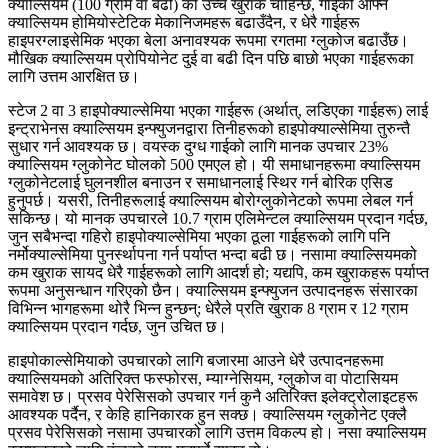
क्याल्सियम (100 ग्राम वा बढी) को उच्च खुराक चाहिन्छ, गाईको आफ्नै
क्याल्सियम होमियोस्टेटिक मेकानिजमहरू बढाउँदैन, र धेरै गाईहरू
हाइपरग्लाइसेमिक भएका बेला अनावश्यक रूपमा रगतमा ग्लुकोज बढाउँछ।
मौखिक क्याल्सियम प्रोपियोनेट दुई वा बढी दिन पछि बाछो भएका गाईहरूका
लागि उत्तम आरक्षित छ।
स्टेज 2 वा 3 हाइपोक्याल्सेमिया भएका गाईहरू (अर्थात्, लडिएका गाईहरू) लाई
इन्ट्राभेनस क्याल्सियम इन्फ्युजनद्वारा तिनीहरूको हाइपोक्याल्सेमिया तुरुन्तै
सुधार गर्न आवश्यक छ। वयस्क दुग्ध गाईको लागि मानक उपचार 23%
क्याल्सियम ग्लुकोनेट घोलको 500 एमएल हो। यी समाधानहरूमा क्याल्सियम
ग्लुकोनेटलाई घुलनशील बनाउन र समाधानलाई स्थिर गर्न बोरिक एसिड
हुनुपर्छ। यसरी, तिनीहरूलाई क्याल्सियम बोरोग्लुकोनेटको रूपमा लेबल गर्न
सकिन्छ। यो मानक उपचारले 10.7 ग्राम एलिमेन्टल क्याल्सियम प्रदान गर्दछ,
जुन सबैभन्दा गहिरो हाइपोक्याल्सेमिया भएका ठूला गाईहरूको लागि पनि
नर्मोक्याल्सेमिया पुनर्स्थापना गर्न पर्याप्त भन्दा बढी छ। नसामा क्याल्सियमको
कम खुराक सायद धेरै गाईहरूको लागि आदर्श हो; यद्यपि, कम खुराकहरू पर्याप्त
रूपमा अनुसन्धान गरिएको छैन। क्याल्सियम इन्फ्युजन उत्पादनहरू संसारका
विभिन्न भागहरूमा थोरै भिन्न हुन्छन्; धेरैले प्रति खुराक 8 ग्राम र 12 ग्राम
क्याल्सियम प्रदान गर्दछ, जुन उचित छ।
हाइपोकाल्सेमियाको उपचारको लागि बजारमा आउने धेरै उत्पादनहरूमा
क्याल्सियमको अतिरिक्त फस्फोरस, म्याग्नेसियम, ग्लुकोज वा पोटासियम
समावेश छ। प्रसव पेरेसिसको उपचार गर्न कुनै अतिरिक्त इलेक्ट्रोलाइटहरू
आवश्यक पर्दैन, र केहि हानिकारक हुन सक्छ। क्याल्सियम ग्लुकोनेट एक्लै
प्रसव पेरेसिसको नसामा उपचारको लागि उत्तम विकल्प हो। नसा क्याल्सियम