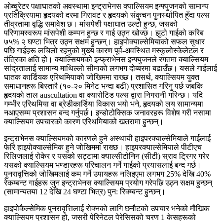
ओब्चुरेटर पक्षाघातको अवस्थामा इन्ट्राभेनस क्याल्सियम इन्फ्युजनको सामान्य
प्रतिक्रियामा हृदयको दरमा गिरावट र हृदयको संकुचन पुनर्स्थापित हुँदा पल्स
तीव्रतामा वृद्धि समावेश छ। मांसपेशी पक्षाघात उल्टो हुन्छ, जसको
परिणामस्वरूप मांसपेशी कम्पन हुन्छ र गाई उठ्न खोज्छ। झुटो गाईको करिब
७५% २ घण्टा भित्र उठ्न सक्षम हुन्छन्। हाइपोक्याल्सेमियाको सफल सुधार
पछि गाईहरू लचिलो रहनुको मुख्य कारण पूर्व-अवस्थित मस्कुलोस्केलेटल र
तंत्रिका क्षति हो। क्याल्सियमको इन्फ्राभेनस इन्फ्युजनले रगतमा क्याल्सियम
सांद्रतालाई सामान्य माथिल्लो सीमाको लगभग दोब्बरमा बढाउँछ। यसले गाईलाई
घातक कार्डियक एरिथमियाको जोखिममा राख्छ। तसर्थ, क्याल्सियम युक्त
समाधानहरू बिस्तारै (१०-२० मिनेट भन्दा बढी) प्रशासित गरिनु पर्छ जबकि
हृदयको ताल auscultation वा क्यारोटिड पल्स द्वारा निगरानी गरिन्छ। यदि
गम्भीर एरिथमिया वा ब्रेडीकार्डिया विकास भयो भने, हृदयको लय सामान्यमा
नआएसम्म प्रशासन बन्द गर्नुपर्छ। इन्डोटोक्सिक जनावरहरू विशेष गरी नसामा
क्याल्सियम उपचारको कारण एरिथमियाको खतरामा हुन्छन्।
इन्ट्राभेनस क्याल्सियमको कारणले हुने अस्थायी हाइपरक्याल्सेमियाले गाईलाई
फेरि हाइपोक्याल्सेमिक हुने जोखिममा राख्छ। हाइपरक्याल्सेमियाले पीटीएच
रिलिजलाई रोकेर र यसको सट्टामा क्याल्सीटोनिन (सीटी) स्राव ट्रिगर गरेर
यसको क्याल्सियम भण्डारहरू परिचालन गर्ने गाईको प्रयासलाई बन्द गर्छ।
पुनरावृत्तिको जोखिमलाई कम गर्ने उपायहरू नलिइएमा लगभग 25% देखि 40%
रेकम्बन्ट गाईहरू जुन इन्ट्राभेनस क्याल्सियम प्रयोग गरेपछि उठ्न सक्षम हुन्छन्
(सामान्यतया 12 देखि 24 घण्टा भित्र) पुन: रिक्म्बन्ट हुन्छन्।
हाइपोकैल्सेमिक पुनरावृत्तिलाई रोक्नको लागि छनौटको उपचार भनेको मौखिक
क्याल्सियम प्रशासन हो, जसरी पेरिनेटल पेरेसिसको चरण 1 केसहरूको