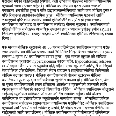
पेरेसिस भएका गाईहरूलाई (अर्थात, अझै उभिएका गाईहरू) मौखिक क्याल्सियम
पूरकको साथ उपचार गर्नुपर्छ। मौखिक क्याल्सियम द्रुत रूपमा रगतको
प्रवाहमा अवशोषित हुन्छ र पछि हाइपरक्याल्सेमियाको लागि कम जोखिम हुन्छ र
पछि रिबाउन्ड हाइपोकाल्सेमिया हुन्छ। मौखिक क्याल्सियम पूरकको लागि
रुचाइएको दृष्टिकोण क्याल्सियमको एसिडोजेनिक स्रोत हो (सामान्यतया
क्याल्सियम क्लोराइड वा क्याल्सियम सल्फेट) बोलस सूत्रमा। क्याल्सियमको
एसिडोजेनिक स्रोतहरू अत्यधिक उपलब्ध छन् र प्याराथाइरोइड हर्मोन (PTH)
रिसेप्टर प्रतिक्रिया बढाएर गाईको आफ्नै क्याल्सियम होमियोस्टेसिसलाई बढावा
दिन्छ।
एक मानक मौखिक खुराकले 40-55 ग्राम एलिमेन्टल क्याल्सियम प्रदान गर्दछ।
रगत क्याल्सियम मौखिक प्रशासनको 30 मिनेट भित्र शिखर सांद्रतामा बढ्छ र
लगभग 4 ग्राम IV क्याल्सियम बराबर हुन्छ। एक मानक खुराक को मौखिक
क्याल्सियम प्रशासन hypercalcemia कारण गर्दैन, hypocalcemic relapses
मा योगदान गर्दैन, र रगत ग्लुकोज वृद्धि गर्दैन। उच्च खुराकले क्षतिपूर्ति नगरिएको
मेटाबोलिक एसिडोसिस, फिडको सेवन घटाउन र हाइपोकाल्सेमिक रिलेप्सको
जोखिम बढाउन सक्छ। मौखिक क्याल्सियमको बोलस सूत्रहरू मौखिक
क्याल्सियम पूरक प्रदान गर्ने सबैभन्दा सुरक्षित माध्यम हो। मौखिक पेस्ट, जेल,
वा पूरक क्याल्सियमको तरल ढाँचाहरू आकांक्षा र ग्रसनीको जलनको लागि
अनावश्यक जोखिमको कारणले सिफारिस गरिँदैन। मौखिक क्याल्सियम बोलुसले
गाईलाई म्यूकोसल क्षतिबाट जोगाउन कोटिंग समावेश गर्नुपर्छ यदि बोलस
फरिन्जियल वा एसोफेजियल म्यूकोसासँग सम्पर्कमा रहन्छ। नोनासिडोजेनिक
क्याल्सियम स्रोतहरू (सामान्यतया क्याल्सियम प्रोपियोनेट) मौखिक क्याल्सियम
पूरकको लागि प्रयोग गर्न सकिन्छ; यद्यपि, तिनीहरू चरण 1 प्रसव पेरेसिसमा
गाईहरूको लागि रुचाउँदैनन्। मौखिक क्याल्सियम प्रोपियोनेटलाई एलिमेन्टल