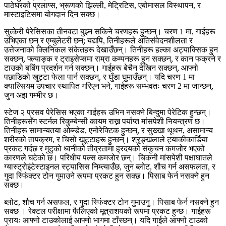
पाठेघरको प्रलाप्स, भ्रूणको झिल्ली, मेट्रिटिस, एबोमासल विस्थापन, र
मास्टाइटिसमा योगदान दिन सक्छ।
सुत्केरी पेरेसिसका तीनवटा बुझ्न सकिने चरणहरू हुन्छन्। चरण 1 मा, गाईहरू
उभिएका छन् र एम्बुलेटरी छन्; यद्यपि, तिनीहरूले अतिसंवेदनशीलता र
उत्तेजनाको क्लिनिकल संकेतहरू देखाउँछन्। तिनीहरू हल्का अट्याक्सिक हुन
सक्छन्, फ्ल्याङ्क र ट्राइसेप्समा राम्रा कम्पनहरू हुन सक्छन्, र कान फक्रने र
टाउको बबिंग प्रदर्शन गर्न सक्छन्। गाईहरू बेचैन देखिन सक्छन्, आफ्नो
पछाडिको खुट्टा फेला पार्न सक्छन्, र घुँडा घुमाउँछन्। यदि चरण 1 मा
क्याल्सियम उपचार स्थापित गरिएन भने, गाईहरू सम्भवतः चरण 2 मा जान्छन्,
जुन अझ गम्भीर छ।
स्टेज २ प्रसव पेरेसिस भएका गाईहरू उभिन नसक्ने बिन्दुमा पेरेटिक हुन्छन्।
तिनीहरूसँग स्टर्नल रिकुम्बेन्सी कायम राख्न पर्याप्त मांसपेशी नियन्त्रण छ।
तिनीहरू सामान्यतया ओब्न्डेड, एनोरेक्टिक हुन्छन्, र सुख्खा थूथन, असामान्य
शरीरको तापक्रम, र चिसो खुट्टाहरू हुन्छन्। श्रृङ्खलाले ट्याकीकार्डिया
प्रकट गर्दछ र मुटुको ध्वनीको तीव्रतामा ह्रदयको संकुचन कमजोर भएको
कारणले घटेको छ। परिधीय पल्स कमजोर छन्। चिकनी मांसपेशी पक्षाघातले
ग्यास्ट्रोइंटेस्टाइनल स्ट्यासिस निम्त्याउँछ, जुन ब्लोट, शौच गर्न असफलता, र
गुदा स्फिंक्टर टोन गुमाउने रूपमा प्रकट हुन सक्छ। पिसाब फेर्न नसक्ने हुन
सक्छ।
ब्लोट, शौच गर्न असफल, र गुदा स्फिंक्टर टोन गुमाउनु। पिसाब फेर्न नसक्ने हुन
सक्छ । रेक्टल परीक्षामा फैलिएको मूत्राशयको रूपमा प्रकट हुन्छ। गाईहरू
प्रायः आफ्नो टाउकोलाई आफ्नो भागमा टाँस्छन्। यदि गाईले आफ्नो टाउको