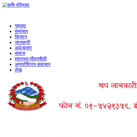
गृहपृष्ठ
समाचार
किसान
जानकारी
अर्थ/बजार
समाज
स्वास्थ्य/जीवनशैली
अन्तर्राष्ट्रिय समाचार
लेख