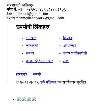
सातदोबाटो, ललितपुर
फोन नं.
०१ – ५४५५८५४, ९८२४८८६१७६
krishipatrika1@gmail.com
evergreenmedianetwork@gmail.com
उपयोगी लिंकहरु
समाचार
किसान
जानकारी
अर्थ/बजार
समाज
स्वास्थ्य/जीवनशैली
अन्तर्राष्ट्रिय समाचार
लेख
हाम्रोबारे
|
सम्पर्क
© २०१६-२०२५
कृषि पत्रिका.कम
सर्वाधिकार सुरक्षित