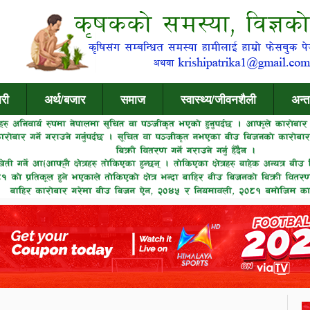
री
अर्थ/बजार
समाज
स्वास्थ्य/जीवनशैली
अन्त