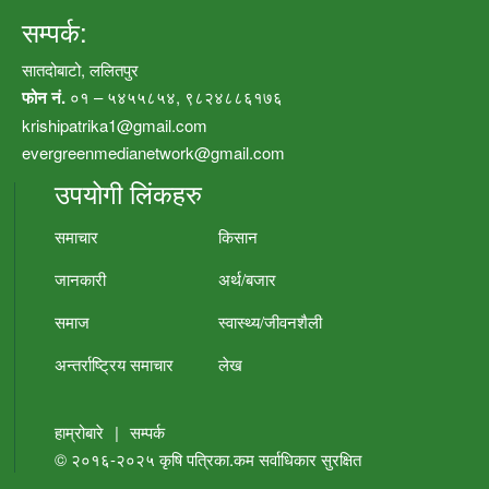
सम्पर्क:
सातदोबाटो, ललितपुर
फोन नं.
०१ – ५४५५८५४, ९८२४८८६१७६
krishipatrika1@gmail.com
evergreenmedianetwork@gmail.com
उपयोगी लिंकहरु
समाचार
किसान
जानकारी
अर्थ/बजार
समाज
स्वास्थ्य/जीवनशैली
अन्तर्राष्ट्रिय समाचार
लेख
हाम्रोबारे
|
सम्पर्क
© २०१६-२०२५
कृषि पत्रिका.कम
सर्वाधिकार सुरक्षित