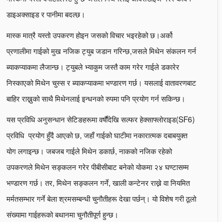
डाइअक्साइड र पानीमा बदल्छ।
मास्क मात्रै यस्तो उपकरण होइन जसको विचार भइरहेको छ।अर्को
प्रणालीमा गाईको मुख नजिक ट्युब जडान गरिन्छ,जसले मिथेन संकलन गर्न
ब्याकप्याकमा लैजान्छ। ट्युबले भ्याकुम जस्तै काम गरेर गाईले डकारेर
निस्काएको मिथेन चुस्स र ब्याकप्याकमा भण्डारण गर्छ। यसलाई वातावरणबाट
बाहिर राख्नुको साथै मिथेनलाई इन्धनको रुपमा पनि प्रयोग गर्न सकिन्छ।
यस प्रविधि अनुसन्धान सेटिङहरूमा वर्षौंदेखि सल्फर हेक्साफ्लोराइड(SF6)
प्रविधि प्रयोग हुँदै आएको छ, जहाँ गाईको घाटीमा नकारात्मक दबाबयुक्त
योग लगाइन्छ। जबजब गाईले मिथेन डकार्छ, नाकको नजिक रहेको
उपकरणले मिथेन सङ्कलन गरेर पीबीसीबाट बनेको योकमा २४ घण्टासम्म
भण्डारण गर्छ। तर, मिथेन सङ्कलन गर्ने, खाली कन्टेनर राख्ने वा नियमित
मर्मतसम्भार गर्ने बेला श्रमसम्बन्धी चुनौतीहरू देखा पर्छन्। यो विशेष गरी ठूलो
संख्यामा गाईहरूको बथानमा चुनौतीपूर्ण हुन्छ।