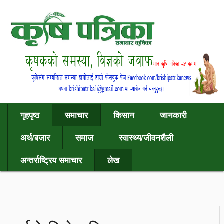
गृहपृष्ठ
समाचार
किसान
जानकारी
अर्थ/बजार
समाज
स्वास्थ्य/जीवनशैली
अन्तर्राष्ट्रिय समाचार
लेख