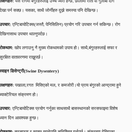
लक्षणहरु:
यस रोगमा बंगुरहरुलाई उच्च ज्वरो हन्छ, छालामा रातो वा गुलाबी दाग
देखा पर्न सक्छ। यसका, साथै जोर्नीहरु दुख्ने समस्या पनि देखिन्छ।
उपचार:
एन्टिबायोटिक्स(जस्तै, पेनिसिलिन) प्रयोग गरि उपचार गर्न सकिन्छ। रोग
देखिनासाथ उपचार थाल्नुपर्दछ।
रोकथाम:
खोप लगाउनु नै मुख्य रोकथामको उपाय हो। साथै,बंगुरहरुलाई सफा र
सुरक्षित वातावरणमा राख्नुपर्छ।
स्वाइन डिसेन्ट्री(
Swine Dysentery
)
लक्षणहरु:
पखाला,रगत मिसिएको मल, र कमजोरी।यो प्राय बंगुरको आन्द्रामा हुने
ब्याक्टेरियल संक्रमण हो।
उपचार:
एन्टिबायोटिक्स प्रयोग गर्नुका साथसाथै बासस्थानको सरसफाइमा विशेष
ध्यान दिन आवश्यक हुन्छ।
रोकथाम:
सरसफाइ र स्वच्छ खानेपानि सुनिश्चित गर्नुपर्छ। संक्रमण देखिएका