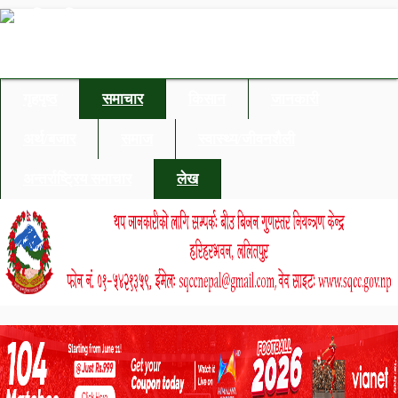
गृहपृष्ठ
समाचार
किसान
जानकारी
अर्थ/बजार
समाज
स्वास्थ्य/जीवनशैली
अन्तर्राष्ट्रिय समाचार
लेख