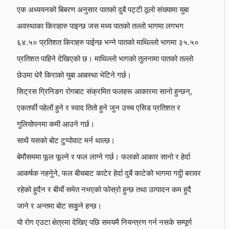
एक अध्ययनको बिबरण अनुसार पातको दुबै पट्टी ठूलो संख्यामा युबा
अवस्थाका किराहारु पाइन्छ जस मध्य पातको तल्लो भागमा लगभग
६४.५० प्रतिशत किराहरु पाईन्छ भन्ने पातको माथिल्लो भागमा ३५.५०
प्रतिशत पाहिने देखिएको छ। माथिल्लो भागको तुलनामा पातको तल्लो
छेउमा धेरै किराको युबा आबस्था भेटिने गर्छ।
सिट्रस ग्रिनिङग रोगबाट संक्रमित फलहरू आकारमा सानो हुन्छन्,
एकतर्फी पहेलों हुने र स्वाद तितो हुने जुन उच्च एसिड प्रतिशत र
गुलियोपनमा कमी आउने गर्छ।
साथै यसको बोट टुप्पोवाट मर्न थाल्छ।
बेमौसममा फूल फूल्ने र फल लाग्ने गर्छ। फलको आकार सानो र हेर्दा
आकर्षक नहनेुने, फल बीचबाट काटेर हेर्दा दुबै काटेको भागमा गदुी बरावर
रहेको हुदैन र बीयाँ समेत नभएको फोस्रो हुन्छ तथा उत्पादन कम हुदै
जाने र अन्तमा बोट सकु्ने हन्छ।
यो रोग एउटा क्षेत्रमा देखिए पछि समयमै नियन्त्रण गर्न नसके सम्पूर्ण