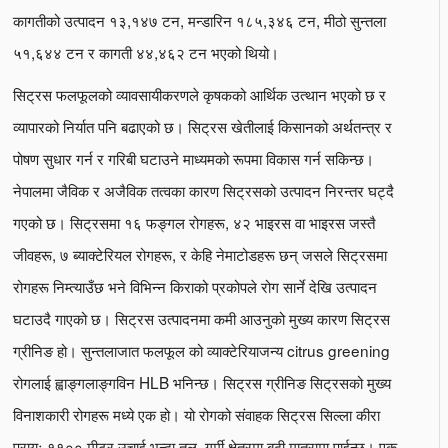
कागतीको उत्पादन १३,१४७ टन, मन्डारिन १८५,३४६ टन, मीठो सुन्तला
५१,६४४ ​​टन र कागती ४४,४६२ टन भएको थियो।
सिट्रस फलफूलको व्यावसायीकरणले कृषकको आर्थिक उत्थान भएको छ र
व्यापारको निर्यात पनि बढाएको छ। सिट्रस खेतीलाई किसानको अर्थतन्त्र र
पोषण सुधार गर्न र गरिबी घटाउने माध्यमको रूपमा विकास गर्न सकिन्छ।
नेपालमा जैविक र अजैविक तत्वका कारण सिट्रसको उत्पादन निरन्तर घट्दै
गएको छ। सिट्रसमा १६ फङ्गल रोगहरू, ४२ भाइरस वा भाइरस जस्तै
जीवहरू, ७ ब्याक्टेरियल रोगहरू, र केहि नेमाटोडहरू छन् जसले सिट्रसमा
रोगहरू निम्त्याउँछ भने विभिन्न किराको प्रकोपले रोग सार्ने देखि उत्पादन
घटाउदै गाएको छ। सिट्रस उत्पादनमा कमी आउनुको मुख्य कारण सिट्रस
ग्रीनिङ हो। सुन्तलाजात फलफूल को व्याक्टेरियाजन्य citrus greening
रोगलाई ह्वाङ्गलाङ्गविन HLB भनिन्छ। सिट्रस ग्रीनिङ सिट्रसको मुख्य
विनाशकारी रोगहरू मध्ये एक हो। यो रोगको संवाहक सिट्रस सिल्ला कीरा
प्रायः ११०० मीटर उचाई भन्दा तल, गर्मी क्षेत्रमा बढी मात्रामा पाईन्छ। एक