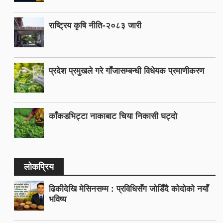
राष्ट्रिय कृषि नीति-२०८३ जारी
प्रदेश प्रमुखले गरे गाँजासम्बन्धी विधेयक प्रमाणीकरण
काँकडभिट्टा नाकाबाट चिया निकासी घट्दो
लोकप्रिय
ढिकीदेखि मेसिनसम्म : प्रविधिसँग जोडिँदै कोदोको नयाँ
भविष्य