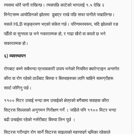
त्यसमा थोरै पानी राखिन्छ। त्यसपछि काटेको भागलाई १.५ देखि २
मिनेटसम्म आयोडिनको झोलमा डुबाएर राखे पछि सफा पानीले पखालिन्छ।
यसले HLB सङ्क्रमण भएको संकेत गर्छ। परिणामस्वरूप, यदि झोलको रङ
पहेँलो वा सुन्तला छ भने नकारात्मक हो, र गाढा खैरो वा कालो छ भने
सकारात्मक हो।
६) व्यवस्थापन
रोगबाट बच्ने सबैभन्दा प्रभावकारी उपाय भनेको नियमित क्वारेन्टाइन अन्तर्गत
कीरा वा रोग रहेको ठाउँबाट बिरुवा र बिरुवाहरुका लागि चाहिने सामग्रीहरू
सार्दा जोगिनु पर्छ।
११०० मिटर उचाई भन्दा कम उचाईको क्षेत्रको बगैंचामा सवाहक कीरा
सिट्रस सिल्लाको अनुगमन निरीक्षण गर्ने । जहिले पनि ११०० मिटर भन्दा
बढी उचाईमा रहेको नर्सरीबाट बिरुवा लिन पुर्छ ।
सिट्रस ग्रीनइंग रोग सार्ने सिट्रस साइलाको महत्त्वपूर्ण भूमिका रहेकाले