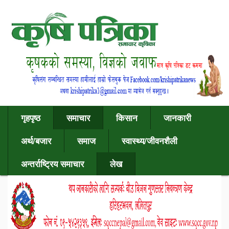
गृहपृष्ठ
समाचार
किसान
जानकारी
अर्थ/बजार
समाज
स्वास्थ्य/जीवनशैली
अन्तर्राष्ट्रिय समाचार
लेख