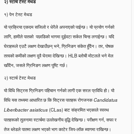
२) स्टार्च टेस्ट मेथड
१) पेन टेस्ट मेथड
यो प्रक्रिया एकदम सजिलो र धेरैले अपनाएको पाईन्छ। यो प्रयोग गर्नको
लागि, हामीले पातको पछाडिको भागमा दुईवटा सर्कल चिन्ह लगाईन्छ। यदि
घेराहरूले एउटै लक्षण देखाउँछन् भने, ग्रिनिङग संकेत हुँदैन। तर, पोषक
तत्वको कमीको लक्षण दुवै घेरामा देखिन्छ। HLB ब्लोची मोटलले भने मेल
खाँदैन, जसले ग्रिनिङग लक्षण पुष्टि गर्छ।
२) स्टार्च टेस्ट मेथड
यो विधि सिट्रस ग्रिनिङग पहिचान गर्नको लागी एक सरल प्रविधि हो। यो
विधि यस तथ्यमा आधारित छ कि सिट्रस पातहरू रोगजनक
Candidatus
(CLas) बाट संक्रमित भएकाले स्वस्थ
Liberibacter asiaticus
पातहरूको तुलनामा स्टार्चमा उल्लेखनीय वृद्धि देखिन्छ। परीक्षण गर्न, सफा र
तेज ब्लेडले पातमा लक्षण भएको भाग काटेर जिप-लॉक ब्यागमा राखिन्छ।