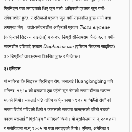
ग्रिनिङ्ग पत्ता लगाएयको थिए जून मध्ये: अफ्रिकी प्रकार जुन गर्मी-
संवेदनशील हुन्छ, र एसियाली प्रकार जुन गर्मी-सहनशील हुन्छ भन्ने पत्ता
लगाएका थिए। तातो-संवेदनशील अफ्रिकी प्रकार
Trioza
erytreae
(अफ्रिकी सिट्रस साइलिड) २२-२५ डिग्री सेल्सियसमा फैलिन्छ, र गर्मी-
सहनशील एशियाई प्रकार
(एशियन सिट्रस साइलिड)
Diaphorina citri
३० डिग्रीको तापक्रममा विकसित हुन्छ र फैलिन्छ।
३) इतिहास
यो मानिन्छ कि सिट्रस ग्रिनिङ्ग रोग, जसलाई Huanglongbing पनि
भनिन्छ, १९८० को दशकमा एक पहेंलो शूट रोगको रूपमा चीनमा उत्पन्न
भएको थियो। यसलाई पछि दक्षिण अफ्रिकामा १९२९ मा “पहेँलो रोग” को
रूपमा रिपोर्ट गरिएको थियो र फसलको समयमा फलहरूको हरियो रङको
कारण यसलाई ” ग्रिनिङ्ग ” भनिएको थियो। यो ब्राजिलमा स:न् २००४ मा
र फ्लोरिडामा स:न् २००५ मा पत्ता लगाइएको थियो। एसिया, अमेरिका र